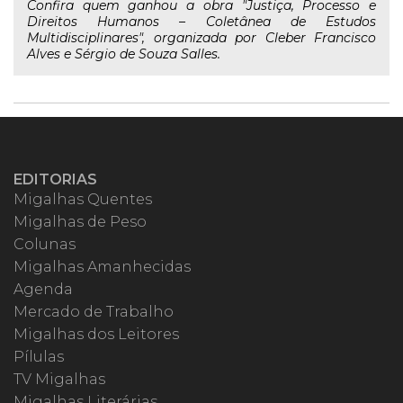
Confira quem ganhou a obra "Justiça, Processo e
Direitos Humanos – Coletânea de Estudos
Multidisciplinares", organizada por Cleber Francisco
Alves e Sérgio de Souza Salles.
EDITORIAS
Migalhas Quentes
Migalhas de Peso
Colunas
Migalhas Amanhecidas
Agenda
Mercado de Trabalho
Migalhas dos Leitores
Pílulas
TV Migalhas
Migalhas Literárias