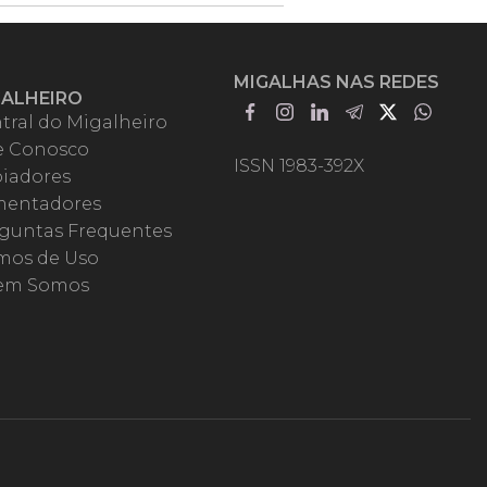
MIGALHAS NAS REDES
GALHEIRO
tral do Migalheiro
e Conosco
ISSN 1983-392X
iadores
entadores
guntas Frequentes
mos de Uso
em Somos