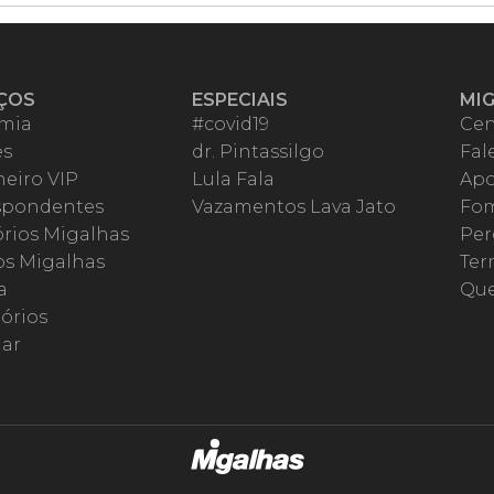
ÇOS
ESPECIAIS
MI
mia
#covid19
Cen
es
dr. Pintassilgo
Fal
eiro VIP
Lula Fala
Apo
spondentes
Vazamentos Lava Jato
Fom
órios Migalhas
Per
os Migalhas
Ter
a
Qu
órios
ar