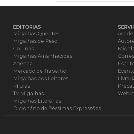
EDITORIAS
SERVI
Migalhas Quentes
Acade
Migalhas de Peso
Autor
Colunas
Migalh
Migalhas Amanhecidas
Corre
Agenda
Escrit
Mercado de Trabalho
Event
Migalhas dos Leitores
Livrari
Pílulas
Precat
TV Migalhas
Webin
Migalhas Literárias
Dicionário de Péssimas Expressões