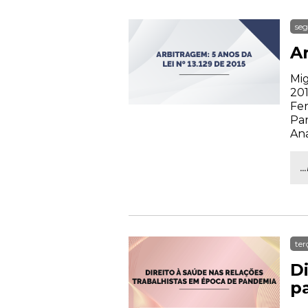
seg
Ar
Mig
201
Fer
Par
Ana
.
ter
D
p