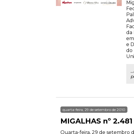
Mig
Fed
Pal
Ad
Fa
da 
em 
e D
do 
Uni
.
p
quarta-feira, 29 de setembro de 2010
MIGALHAS nº 2.481
Quarta-feira, 29 de setembro d