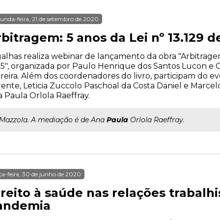
unda-feira, 21 de setembro de 2020
bitragem: 5 anos da Lei nº 13.129 d
alhas realiza webinar de lançamento da obra "Arbitragem:
5", organizada por Paulo Henrique dos Santos Lucon e 
reira. Além dos coordenadores do livro, participam do e
ente, Leticia Zuccolo Paschoal da Costa Daniel e Marce
 Paula Orlola Raeffray.
..Mazzola. A mediação é de Ana
Paula
Orlola Raeffray.
ça-feira, 30 de junho de 2020
ireito à saúde nas relações trabalh
andemia