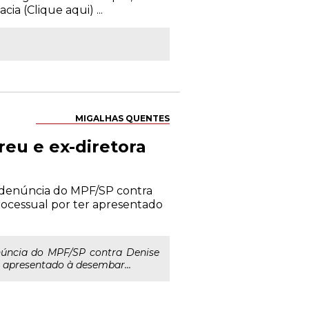
a (Clique aqui) ...
MIGALHAS QUENTES
reu e ex-diretora
 a denúncia do MPF/SP contra
rocessual por ter apresentado
enúncia do MPF/SP contra Denise
r apresentado à desembar...