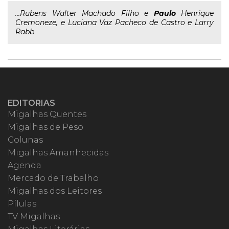
...Rubens Walter Machado Filho e
Paulo
Henrique
Cremoneze, e Luciana Vaz Pacheco de Castro e Larry
Rabb
EDITORIAS
Migalhas Quentes
Migalhas de Peso
Colunas
Migalhas Amanhecidas
Agenda
Mercado de Trabalho
Migalhas dos Leitores
Pílulas
TV Migalhas