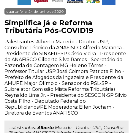
quarta-feira, 24 de junho de 2020
Simplifica já e Reforma
Tributária Pós-COVID19
Palestrantes: Alberto Macedo - Doutor USP,
Consultor Técnico da ANAFISCO Alfredo Maranca -
Presidente do SINAFRESP Cássio Vieira - Presidente
da ANAFISCO Gilberto Silva Ramos - Secretário da
Fazenda de Contagem MG Heleno Tôrres -
Professor Titular USP José Coimbra Patriota Filho -
Prefeito de Afogados da Ingazeira e Presidente da
AMUPE Major Olímpio - Senador do PSL-SP -
Subrelator Comissão Mista Reforma Tributária)
Reynaldo Lima Jr. - Presidente do SESCON-SP Silvio
Costa Filho - Deputado Federal do
Republiclanos/PE Moderadora: Ellen Jocham -
Diretora de Eventos ANAFISCO
...alestrantes:
Alberto
Macedo - Doutor USP, Consultor