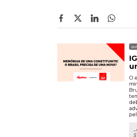
sex
IG
u
O e
min
Bru
tem
deb
adv
pel
.
S