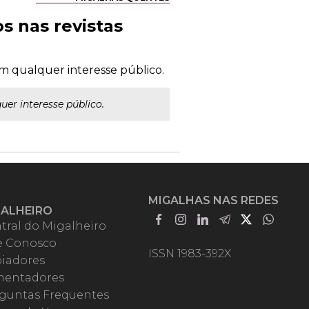
s nas revistas
m qualquer interesse público.
er interesse público.
MIGALHAS NAS REDES
GALHEIRO
tral do Migalheiro
e Conosco
ISSN 1983-392X
iadores
entadores
guntas Frequentes