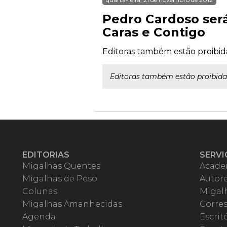
Pedro Cardoso será
Caras e Contigo
Editoras também estão proibid
Editoras também estão proibidas
EDITORIAS
SERVI
Migalhas Quentes
Acade
Migalhas de Peso
Autor
Colunas
Migalh
Migalhas Amanhecidas
Corre
Agenda
Escrit