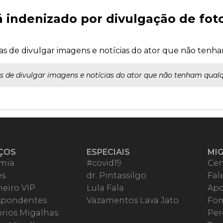
 indenizado por divulgação de foto
as de divulgar imagens e notícias do ator que não tenha
 de divulgar imagens e notícias do ator que não tenham qualqu
ÇOS
ESPECIAIS
MI
mia
#covid19
Cen
es
dr. Pintassilgo
Fal
eiro VIP
Lula Fala
Apo
spondentes
Vazamentos Lava Jato
Fom
órios Migalhas
Per