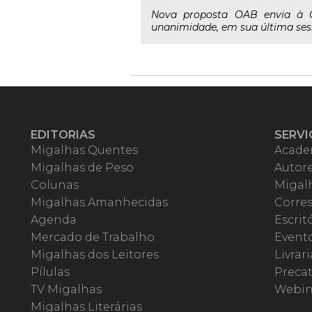
Nova proposta OAB envia à C
unanimidade, em sua última sessã
EDITORIAS
SERVI
Migalhas Quentes
Acade
Migalhas de Peso
Autor
Colunas
Migalh
Migalhas Amanhecidas
Corre
Agenda
Escrit
Mercado de Trabalho
Event
Migalhas dos Leitores
Livrari
Pílulas
Precat
TV Migalhas
Webin
Migalhas Literárias