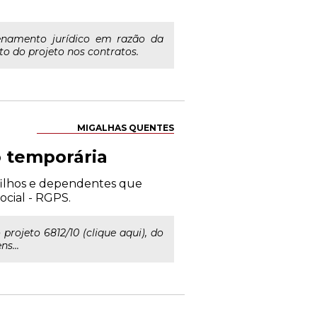
denamento jurídico em razão da
o do projeto nos contratos.
MIGALHAS QUENTES
o temporária
 filhos e dependentes que
cial - RGPS.
rojeto 6812/10 (clique aqui), do
s...