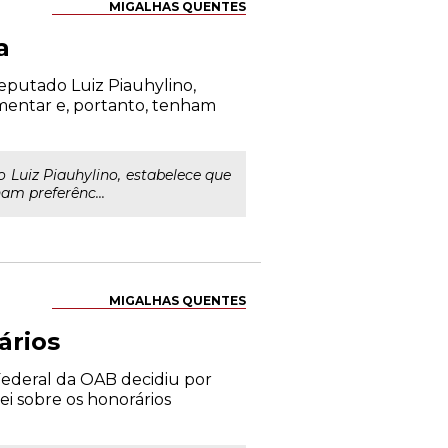
MIGALHAS QUENTES
a
eputado Luiz Piauhylino,
imentar e, portanto, tenham
Luiz Piauhylino, estabelece que
am preferênc...
MIGALHAS QUENTES
ários
Federal da OAB decidiu por
i sobre os honorários