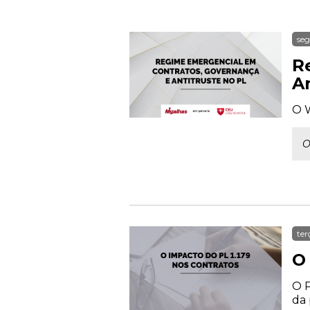
seg
R
An
O W
O
ter
O
O P
da 