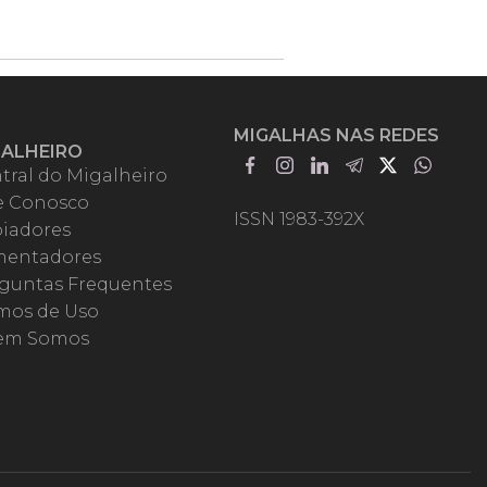
MIGALHAS NAS REDES
GALHEIRO
tral do Migalheiro
e Conosco
ISSN 1983-392X
iadores
entadores
guntas Frequentes
mos de Uso
em Somos