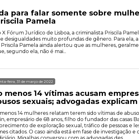
da para falar somente sobre mulhe
Priscila Pamela
 X Fórum Jurídico de Lisboa, a criminalista Priscila Pame
de desigualdades muito profundas de gênero. Para ela, a 
a. Priscila Pamela ainda alertou que as mulheres, geral
e, segundo ela, não é mai...
nta-feira, 31 de março de 2022
o menos 14 vítimas acusam empresá
busos sexuais; advogadas explicam
menos 14 mulheres relatam terem sido vítimas de abuso
in, empresário de 68 anos, filho do fundador das casas B
orecimento de exploração sexual, tráfico de pessoas e le
mes citados. O caso ainda está em fase de investigação e
iciário. Migalhas conversou com as advogadas des...