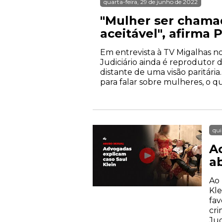
quarta-feira, 29 de junho de 2022
"Mulher ser chama
aceitável", afirma 
Em entrevista à TV Migalhas no
Judiciário ainda é reprodutor 
distante de uma visão paritári
para falar sobre mulheres, o qu
qui
A
a
Ao 
Kle
fav
cri
Jud