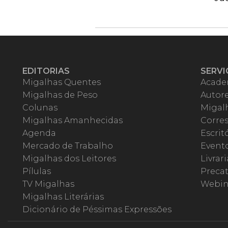
EDITORIAS
SERVI
Migalhas Quentes
Acade
Migalhas de Peso
Autor
Colunas
Migalh
Migalhas Amanhecidas
Corre
Agenda
Escrit
Mercado de Trabalho
Event
Migalhas dos Leitores
Livrari
Pílulas
Precat
TV Migalhas
Webin
Migalhas Literárias
Dicionário de Péssimas Expressões