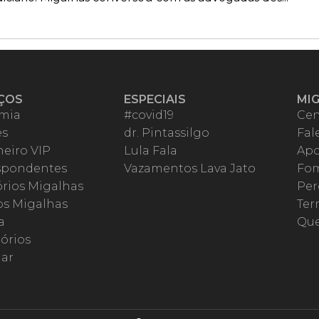
ÇOS
ESPECIAIS
MI
mia
#covid19
Cen
es
dr. Pintassilgo
Fal
eiro VIP
Lula Fala
Apo
spondentes
Vazamentos Lava Jato
Fom
órios Migalhas
Per
os Migalhas
Ter
a
Qu
órios
ar