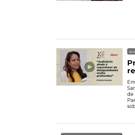
qua
P
r
Em 
San
de 
Pam
sob