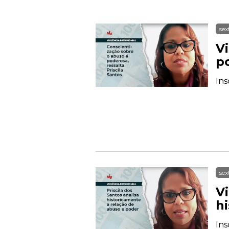
sex
V
po
Ins
sex
Vi
h
Ins