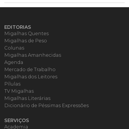
EDITORIAS
Migalhas Quentes
Migalhas de Peso
Colunas
Migalhas Amanhecidas
Agenda
Mercado de Trabalho
Migalhas dos Leitores
Pílulas
TV Migalhas
Migalhas Literárias
Dicionário de Péssimas Expressões
SERVIÇOS
Academia