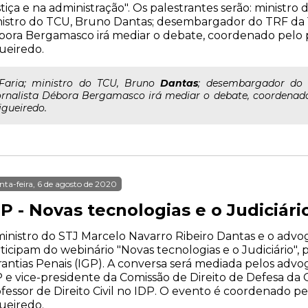
tiça e na administração". Os palestrantes serão: ministro 
istro do TCU, Bruno Dantas; desembargador do TRF da 1ª 
ora Bergamasco irá mediar o debate, coordenado pelo p
ueiredo.
..Faria; ministro do TCU, Bruno
Dantas
; desembargador do T
ornalista Débora Bergamasco irá mediar o debate, coordenado 
igueiredo.
nta-feira, 6 de agosto de 2020
P - Novas tecnologias e o Judiciári
inistro do STJ Marcelo Navarro Ribeiro Dantas e o advog
ticipam do webinário "Novas tecnologias e o Judiciário",
antias Penais (IGP). A conversa será mediada pelos advo
 e vice-presidente da Comissão de Direito de Defesa da
fessor de Direito Civil no IDP. O evento é coordenado pe
ueiredo.