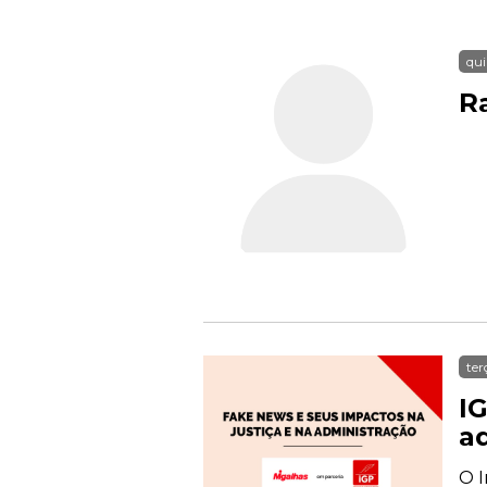
qui
R
ter
I
a
O I