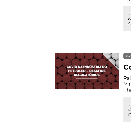
.
w
A
sex
Co
Pal
Min
Th
.
d
C