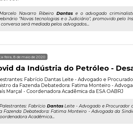
..Marcelo Navarro Ribeiro
Dantas
e o advogado criminalist
ebinário "Novas tecnologias e o Judiciário", promovido pelo Ins
 conversa será mediada pelos advogados...
ta-feira, 8 de maio de 2020
vid da Indústria do Petróleo - Des
estrantes: Fabrício Dantas Leite - Advogado e Procurado
istro da Fazenda Debatedora: Fatima Monteiro - Advog
aís Marçal - Coordenadora Acadêmica da ESA OABRJ
..Palestrantes: Fabrício
Dantas
Leite - Advogado e Procurador d
a Fazenda Debatedora: Fatima Monteiro - Advogada da Sindi
oordenadora Acadêmica...