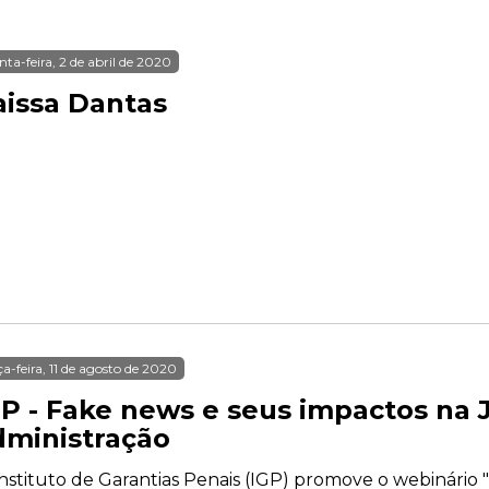
nta-feira, 2 de abril de 2020
aissa Dantas
ça-feira, 11 de agosto de 2020
GP - Fake news e seus impactos na J
dministração
nstituto de Garantias Penais (IGP) promove o webinário