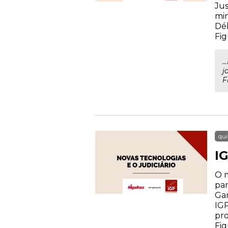
Jus
min
Déb
Fig
.
j
F
qui
IG
O m
par
Gar
IGP
pro
Fig