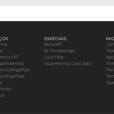
ÇOS
ESPECIAIS
MI
mia
#covid19
Cen
es
dr. Pintassilgo
Fal
eiro VIP
Lula Fala
Apo
spondentes
Vazamentos Lava Jato
Fom
órios Migalhas
Per
os Migalhas
Ter
a
Qu
órios
ar