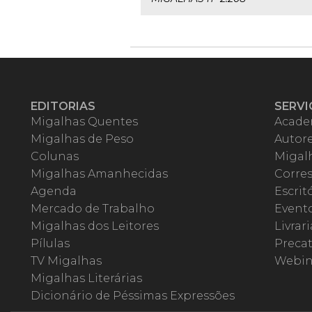
EDITORIAS
SERVI
Migalhas Quentes
Acade
Migalhas de Peso
Autor
Colunas
Migalh
Migalhas Amanhecidas
Corre
Agenda
Escrit
Mercado de Trabalho
Event
Migalhas dos Leitores
Livrari
Pílulas
Precat
TV Migalhas
Webin
Migalhas Literárias
Dicionário de Péssimas Expressões