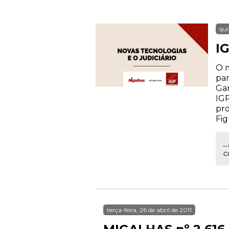
qui
IG
O m
par
Gar
IGP
pro
Fig
.
c
terça-feira, 26 de abril de 2011