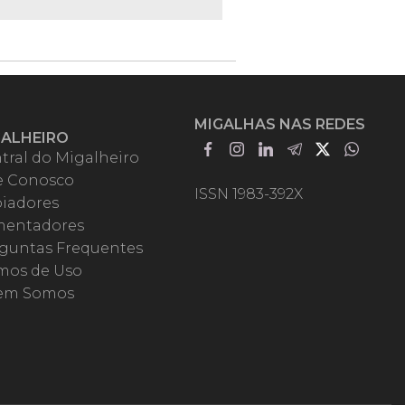
MIGALHAS NAS REDES
GALHEIRO
tral do Migalheiro
e Conosco
ISSN 1983-392X
iadores
entadores
guntas Frequentes
mos de Uso
em Somos