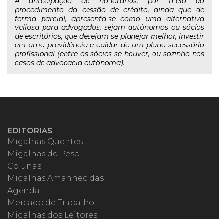
A antecipação de honorários, por meio do
procedimento da cessão de crédito, ainda que de
forma parcial, apresenta-se como uma alternativa
valiosa para advogados, sejam autônomos ou sócios
de escritórios, que desejam se planejar melhor, investir
em uma previdência e cuidar de um plano sucessório
profissional (entre os sócios se houver, ou sozinho nos
casos de advocacia autônoma).
EDITORIAS
Migalhas Quentes
Migalhas de Peso
Colunas
Migalhas Amanhecidas
Agenda
Mercado de Trabalho
Migalhas dos Leitores