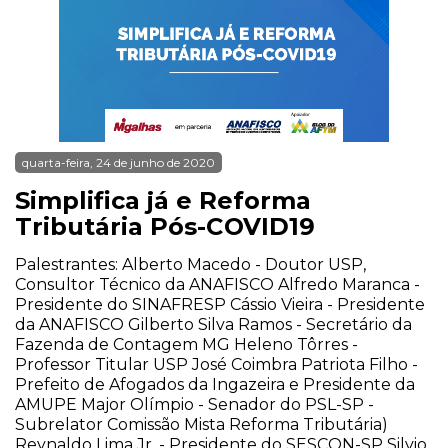
quarta-feira, 24 de junho de 2020
Simplifica já e Reforma
Tributária Pós-COVID19
Palestrantes: Alberto Macedo - Doutor USP,
Consultor Técnico da ANAFISCO Alfredo Maranca -
Presidente do SINAFRESP Cássio Vieira - Presidente
da ANAFISCO Gilberto Silva Ramos - Secretário da
Fazenda de Contagem MG Heleno Tôrres -
Professor Titular USP José Coimbra Patriota Filho -
Prefeito de Afogados da Ingazeira e Presidente da
AMUPE Major Olímpio - Senador do PSL-SP -
Subrelator Comissão Mista Reforma Tributária)
Reynaldo Lima Jr. - Presidente do SESCON-SP Silvio