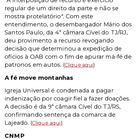
"A interposição de recurso é exercício
regular de um direito da parte e não se
mostra protelatório". Com este
entendimento, o desembargador Mário dos
Santos Paulo, da 4ª câmara Cível do TJ/RJ,
deu provimento a recurso revogando
decisão que determinou a expedição de
ofícios à OAB com o fim de apurar má-fé de
patronos em autos.
(
Clique aqui
)
A fé move montanhas
Igreja Universal é condenada a pagar
indenização por coagir fiel a fazer doações.
A decisão é da 9ª câmara Cível do TJ/RS,
confirmando sentença da comarca de
Lajeado.
(
Clique aqui
)
CNMP