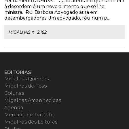
Fechamento às 9h33. "Cada atentado que se tolera
à desordem é um novo alimento que se lhe
ministra." Rui Barbosa Advogado atira em
desembargadores Um advogado, réu num p...
MIGALHAS nº 2.182
EDITORIAS
Migalhas Quentes
Migalhas de Peso
Colunas
Migalhas Amanhecidas
Agenda
Mercado de Trabalho
Migalhas dos Leitores