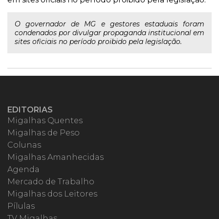
O governador de MG e gestores estaduais foram
condenados por divulgar propaganda institucional em
sites oficiais no período proibido pela legislação.
EDITORIAS
Migalhas Quentes
Migalhas de Peso
Colunas
Migalhas Amanhecidas
Agenda
Mercado de Trabalho
Migalhas dos Leitores
Pílulas
TV Migalhas