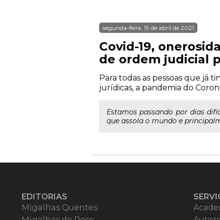
segunda-feira, 19 de abril de 2021
Covid-19, onerosid
de ordem judicial 
Para todas as pessoas que já t
jurídicas, a pandemia do Coron
Estamos passando por dias difí
que assola o mundo e principalme
EDITORIAS
SERVI
Migalhas Quentes
Acade
Migalhas de Peso
Autor