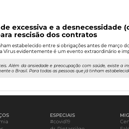
ade excessiva e a desnecessidade (
para rescisão dos contratos
inham estabelecido entre si obrigações antes de março do 
a Vírus evidentemente é um evento extraordinário e impr
ceis. Além da ansiedade e preocupação com saúde, existe a ins
nte o Brasil. Para todas as pessoas que já tinham estabelecido 
ÇOS
ESPECIAIS
MI
mia
#covid19
Cen
es
dr. Pintassilgo
Fal