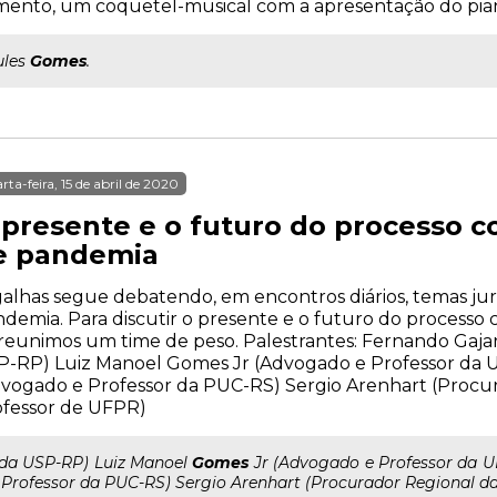
omento, um coquetel-musical com a apresentação do pia
ules
Gomes
.
rta-feira, 15 de abril de 2020
 presente e o futuro do processo 
e pandemia
alhas segue debatendo, em encontros diários, temas ju
demia. Para discutir o presente e o futuro do processo 
 reunimos um time de peso. Palestrantes: Fernando Gajar
-RP) Luiz Manoel Gomes Jr (Advogado e Professor da U
vogado e Professor da PUC-RS) Sergio Arenhart (Procu
ofessor de UFPR)
..da USP-RP) Luiz Manoel
Gomes
Jr (Advogado e Professor da U
 Professor da PUC-RS) Sergio Arenhart (Procurador Regional da