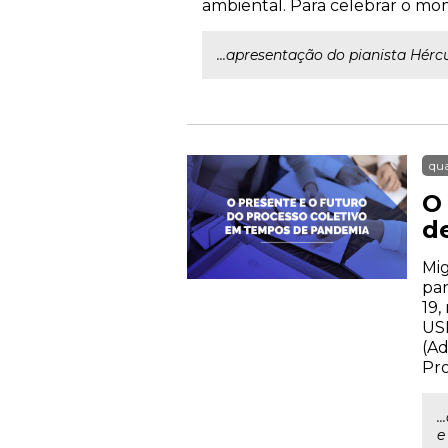
ambiental. Para celebrar o m
...apresentação do pianista Hérc
qua
O
d
Mig
pan
19,
USP
(Ad
Pr
.
e