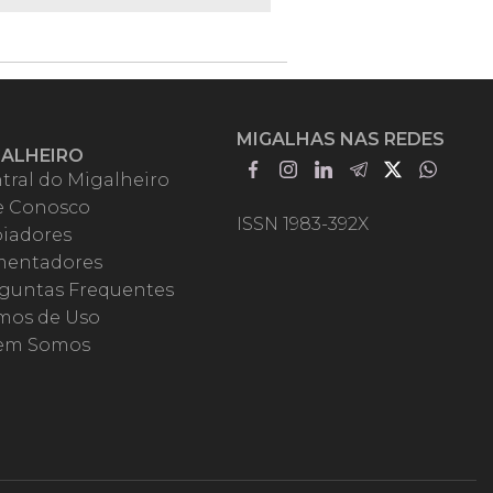
MIGALHAS NAS REDES
GALHEIRO
tral do Migalheiro
e Conosco
ISSN 1983-392X
iadores
entadores
guntas Frequentes
mos de Uso
em Somos