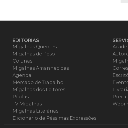
EDITORIAS
SERVI
Migalhas Quentes
Acade
Migalhas de Peso
Autor
Colunas
Migalh
Migalhas Amanhecidas
Corre
Agenda
Escrit
Mercado de Trabalho
Event
Migalhas dos Leitores
Livrari
Pílulas
Precat
TV Migalhas
Webin
Migalhas Literárias
Dicionário de Péssimas Expressões