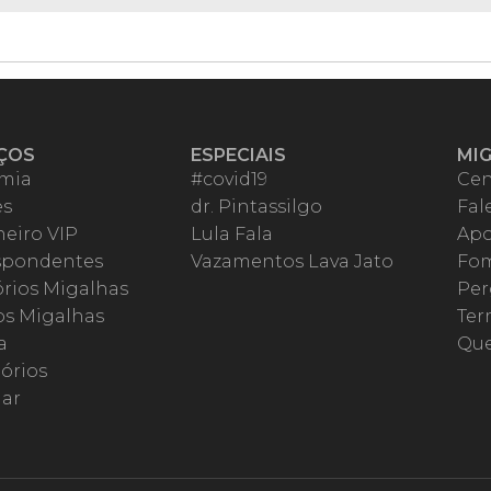
ÇOS
ESPECIAIS
MI
mia
#covid19
Cen
es
dr. Pintassilgo
Fal
eiro VIP
Lula Fala
Apo
spondentes
Vazamentos Lava Jato
Fom
órios Migalhas
Per
os Migalhas
Ter
a
Qu
órios
ar