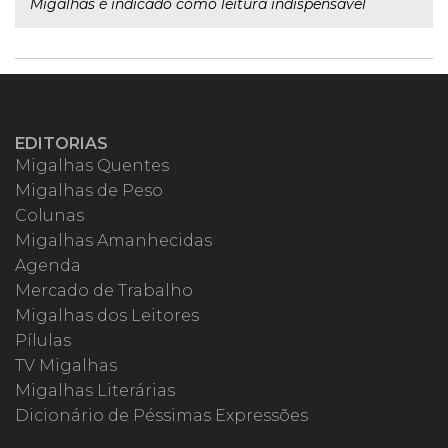
Migalhas é indicado como leitura indispensável
EDITORIAS
Migalhas Quentes
Migalhas de Peso
Colunas
Migalhas Amanhecidas
Agenda
Mercado de Trabalho
Migalhas dos Leitores
Pílulas
TV Migalhas
Migalhas Literárias
Dicionário de Péssimas Expressões