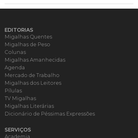
EDITORIAS
Migalhas Quentes
Migalhas de Peso
Colunas
Migalhas Amanhecidas
Agenda
Mercado de Trabalho
Migalhas dos Leitores
Pílulas
TV Migalhas
Migalhas Literárias
Dicionário de Péssimas Expressões
SERVIÇOS
Academia