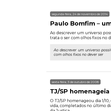
segunda-feira, 24 de novembro de 2014
Paulo Bomfim – um
Ao descrever um universo possí
trata o ser com olhos fixos no 
Ao descrever um universo possív
com olhos fixos no dever ser
sexta-feira, 3 de outubro de 2008
TJ/SP homenageia
O TJ/SP homenageou dia 1/10, 
vida, completados no último di
da Justiça...