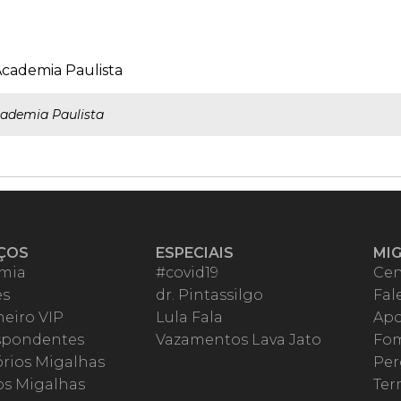
 Academia Paulista
Academia Paulista
ÇOS
ESPECIAIS
MI
mia
#covid19
Cen
es
dr. Pintassilgo
Fal
eiro VIP
Lula Fala
Apo
spondentes
Vazamentos Lava Jato
Fom
órios Migalhas
Per
os Migalhas
Ter