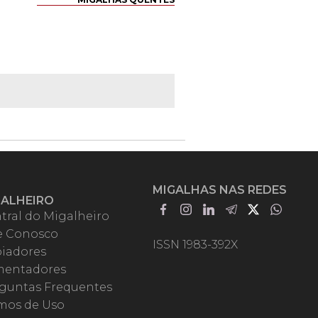
MIGALHAS NAS REDES
GALHEIRO
tral do Migalheiro
e Conosco
ISSN 1983-392X
iadores
entadores
guntas Frequentes
mos de Uso