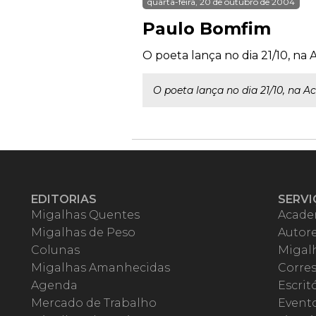
quarta-feira, 20 de outubro de 2004
Paulo Bomfim
O poeta lança no dia 21/10, na
O poeta lança no dia 21/10, na 
EDITORIAS
SERVI
Migalhas Quentes
Acade
Migalhas de Peso
Autor
Colunas
Migalh
Migalhas Amanhecidas
Corre
Agenda
Escrit
Mercado de Trabalho
Event