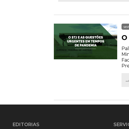
sex
O
Pal
Min
Fac
Pr
.
EDITORIAS
SERVI