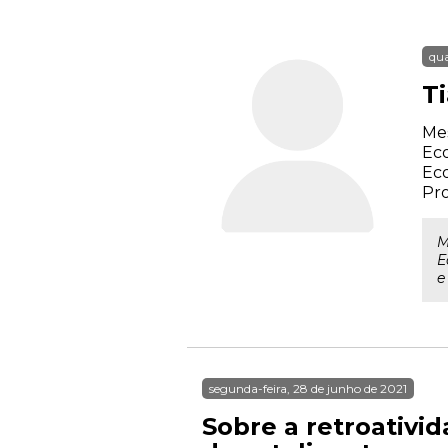
qua
T
Mes
Eco
Eco
Pro
M
E
e
segunda-feira, 28 de junho de 2021
Sobre a retroativi