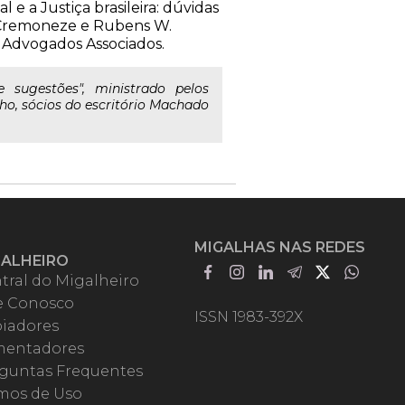
 e a Justiça brasileira: dúvidas
e Cremoneze e Rubens W.
 Advogados Associados.
e sugestões", ministrado pelos
o, sócios do escritório Machado
MIGALHAS NAS REDES
GALHEIRO
tral do Migalheiro
e Conosco
ISSN 1983-392X
iadores
entadores
guntas Frequentes
mos de Uso