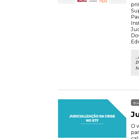
pri
Sup
Pau
Ins
Jud
Dou
Edu
.
P
M
qua
Ju
O w
par
cal