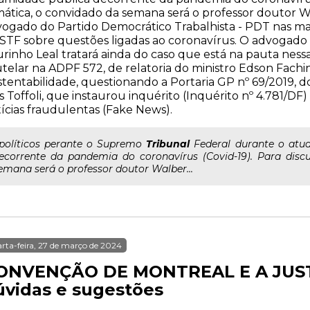
ática, o convidado da semana será o professor doutor 
ogado do Partido Democrático Trabalhista - PDT nas mai
STF sobre questões ligadas ao coronavírus. O advogado c
rinho Leal tratará ainda do caso que está na pauta nessa
telar na ADPF 572, de relatoria do ministro Edson Fachi
tentabilidade, questionando a Portaria GP nº 69/2019, d
s Toffoli, que instaurou inquérito (Inquérito nº 4.781/DF)
ícias fraudulentas (Fake News).
..políticos perante o Supremo
Tribunal
Federal durante o atua
ecorrente da pandemia do coronavírus (Covid-19). Para disc
emana será o professor doutor Walber...
rta-feira, 27 de março de 2024
ONVENÇÃO DE MONTREAL E A JUST
úvidas e sugestões