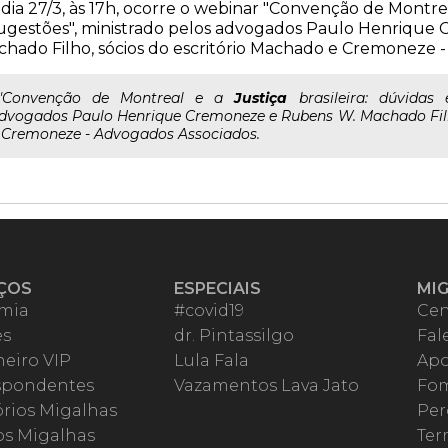
dia 27/3, às 17h, ocorre o webinar "Convenção de Montreal
ugestões", ministrado pelos advogados Paulo Henriqu
hado Filho, sócios do escritório Machado e Cremoneze -
.."Convenção de Montreal e a
Justiça
brasileira: dúvidas 
dvogados Paulo Henrique Cremoneze e Rubens W. Machado Filh
 Cremoneze - Advogados Associados.
ÇOS
ESPECIAIS
MI
mia
#covid19
Cen
es
dr. Pintassilgo
Fal
eiro VIP
Lula Fala
Apo
spondentes
Vazamentos Lava Jato
Fom
órios Migalhas
Per
os Migalhas
Ter