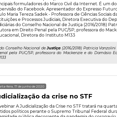
ncipais formuladores do Marco Civil da Internet. É um 
ervisão do Facebook. Apresentador do Expresso Futuro e
lo Maria Tereza Sadek - Professora de Ciências Sociais d
tituições e Processos Judiciais, Diretora Executiva do 
iciárias do Conselho Nacional de Justiça (2016/2018) Patr
tora em Direito Penal pela PUC/SP, professora do Mack
cacional, Diretora do Instituto M133
..do Conselho Nacional de
Justiça
(2016/2018) Patricia Vanzolin
enal pela PUC/SP, professora do Mackenzie e do Damásio Edu
133
rta-feira, 17 de junho de 2020
dicialização da crise no STF
ebinar A Judicialização da Crise no STF tratará na quarta
tidos políticos perante o Supremo Tribunal Federal dur
amidade pública decorrente da pandemia do coronavírus (