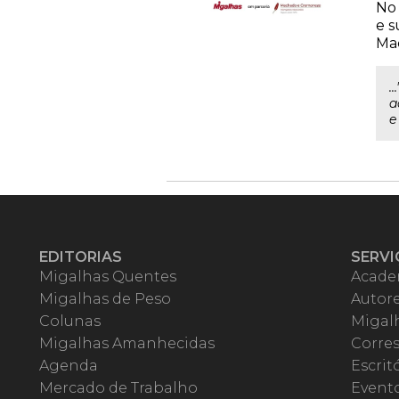
No 
e s
Mac
.
a
e
EDITORIAS
SERVI
Migalhas Quentes
Acade
Migalhas de Peso
Autor
Colunas
Migalh
Migalhas Amanhecidas
Corre
Agenda
Escrit
Mercado de Trabalho
Event