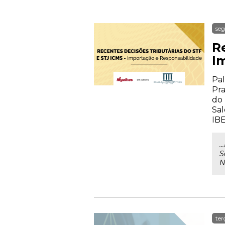
seg
Re
I
Pal
Pra
do 
Sal
IB
.
S
N
ter