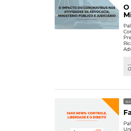
O
Mi
Pal
Com
Pre
Ric
Ad
.
O
qui
Fa
Pal
Uni