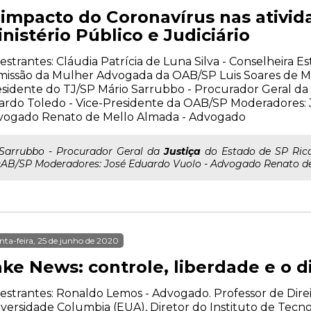
 impacto do Coronavírus nas ativid
nistério Público e Judiciário
estrantes: Cláudia Patrícia de Luna Silva - Conselheira E
issão da Mulher Advogada da OAB/SP Luis Soares de Me
sidente do TJ/SP Mário Sarrubbo - Procurador Geral da 
ardo Toledo - Vice-Presidente da OAB/SP Moderadores: 
vogado Renato de Mello Almada - Advogado
..Sarrubbo - Procurador Geral da
Justiça
do Estado de SP Rica
AB/SP Moderadores: José Eduardo Vuolo - Advogado Renato d
nta-feira, 25 de junho de 2020
ke News: controle, liberdade e o di
estrantes: Ronaldo Lemos - Advogado. Professor de Dire
versidade Columbia (EUA), Diretor do Instituto de Tecno