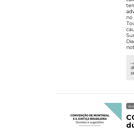
tem
adv
no 
Tou
cau
Sus
Dia
not
.
d
s
qua
C
d