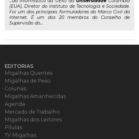
...da Informática da UERJ da
Universidade
Columbia
(EUA), Diretor do Instituto de Tecnologia e Sociedade.
Foi um dos principais formuladores do Marco Civil da
Internet. É um dos 20 membros do Conselho de
Supervisão do...
EDITORIAS
Migalhas Quentes
Migalhas de Peso
Colunas
Migalhas Amanhecidas
Agenda
Mercado de Trabalho
Migalhas dos Leitores
Pílulas
TV Migalhas