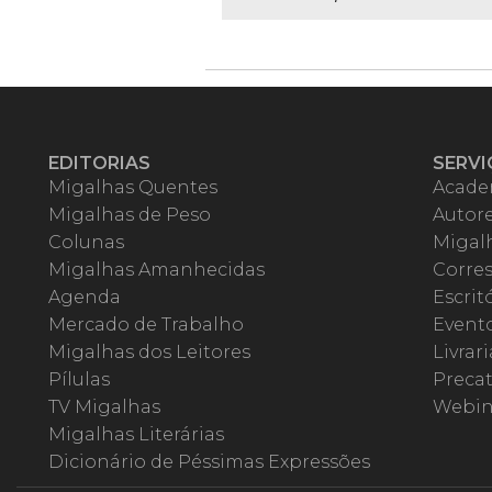
EDITORIAS
SERVI
Migalhas Quentes
Acade
Migalhas de Peso
Autor
Colunas
Migalh
Migalhas Amanhecidas
Corre
Agenda
Escrit
Mercado de Trabalho
Event
Migalhas dos Leitores
Livrari
Pílulas
Precat
TV Migalhas
Webin
Migalhas Literárias
Dicionário de Péssimas Expressões