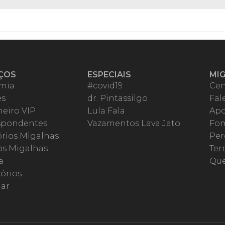
ÇOS
ESPECIAIS
MI
mia
#covid19
Cen
es
dr. Pintassilgo
Fal
eiro VIP
Lula Fala
Apo
spondentes
Vazamentos Lava Jato
Fom
órios Migalhas
Per
os Migalhas
Ter
a
Qu
órios
ar