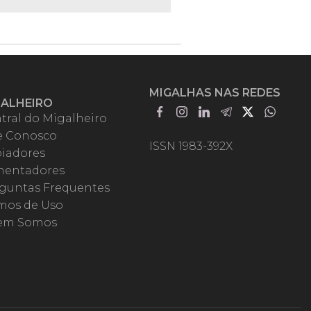
MIGALHAS NAS REDES
GALHEIRO
tral do Migalheiro
e Conosco
ISSN 1983-392X
iadores
entadores
guntas Frequentes
mos de Uso
em Somos