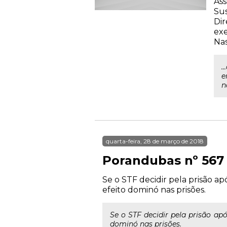
Ass
Su
Dir
exe
Nas
.
e
n
quarta-feira, 28 de março de 2018
Porandubas nº 567
Se o STF decidir pela prisão 
efeito dominó nas prisões.
Se o STF decidir pela prisão a
dominó nas prisões.