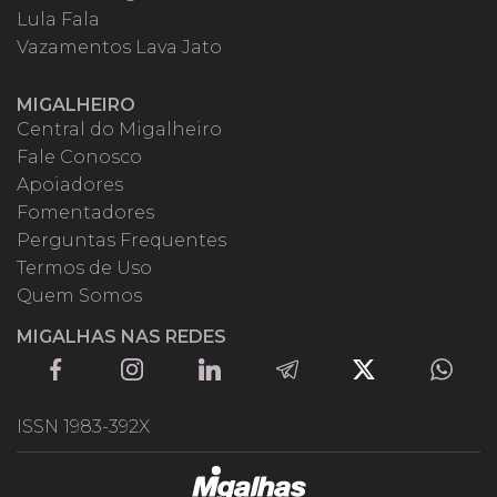
Lula Fala
Vazamentos Lava Jato
MIGALHEIRO
Central do Migalheiro
Fale Conosco
Apoiadores
Fomentadores
Perguntas Frequentes
Termos de Uso
Quem Somos
MIGALHAS NAS REDES
ISSN 1983-392X