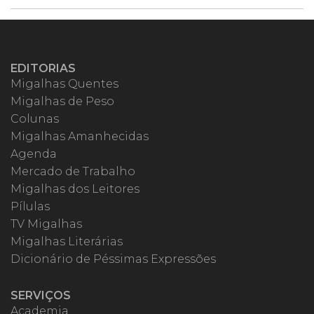
EDITORIAS
Migalhas Quentes
Migalhas de Peso
Colunas
Migalhas Amanhecidas
Agenda
Mercado de Trabalho
Migalhas dos Leitores
Pílulas
TV Migalhas
Migalhas Literárias
Dicionário de Péssimas Expressões
SERVIÇOS
Academia