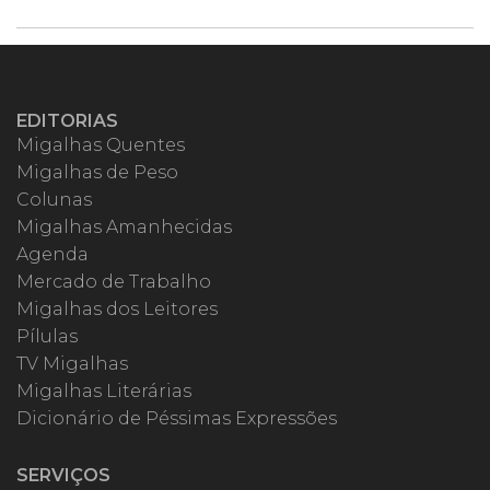
EDITORIAS
Migalhas Quentes
Migalhas de Peso
Colunas
Migalhas Amanhecidas
Agenda
Mercado de Trabalho
Migalhas dos Leitores
Pílulas
TV Migalhas
Migalhas Literárias
Dicionário de Péssimas Expressões
SERVIÇOS