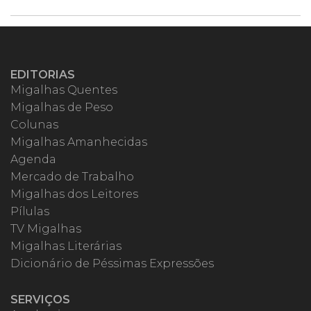
EDITORIAS
Migalhas Quentes
Migalhas de Peso
Colunas
Migalhas Amanhecidas
Agenda
Mercado de Trabalho
Migalhas dos Leitores
Pílulas
TV Migalhas
Migalhas Literárias
Dicionário de Péssimas Expressões
SERVIÇOS