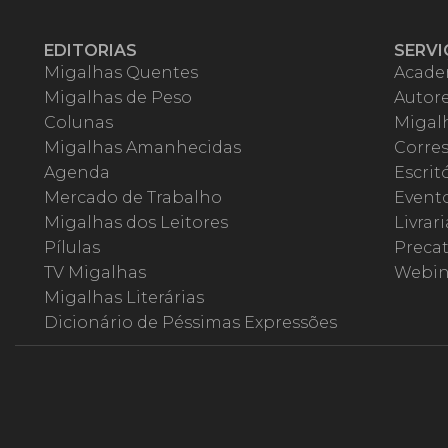
EDITORIAS
SERVI
Migalhas Quentes
Acade
Migalhas de Peso
Autor
Colunas
Migalh
Migalhas Amanhecidas
Corre
Agenda
Escrit
Mercado de Trabalho
Event
Migalhas dos Leitores
Livrari
Pílulas
Precat
TV Migalhas
Webin
Migalhas Literárias
Dicionário de Péssimas Expressões