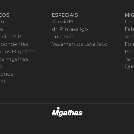
ÇOS
ESPECIAIS
MI
mia
#covid19
Cen
es
dr. Pintassilgo
Fal
eiro VIP
Lula Fala
Apo
spondentes
Vazamentos Lava Jato
Fom
órios Migalhas
Per
os Migalhas
Ter
a
Qu
órios
ar