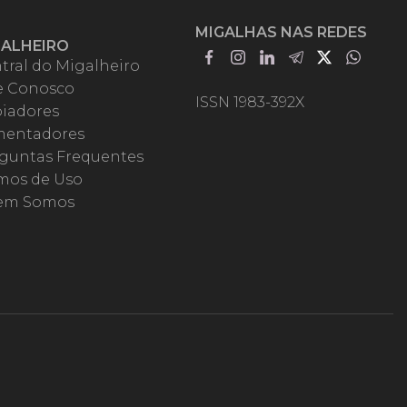
MIGALHAS NAS REDES
GALHEIRO
tral do Migalheiro
e Conosco
ISSN 1983-392X
iadores
entadores
guntas Frequentes
mos de Uso
em Somos