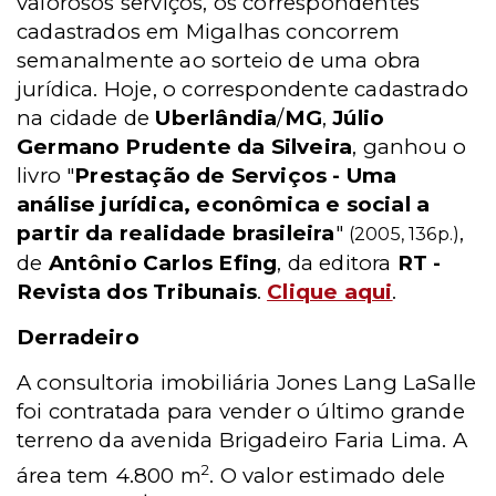
valorosos serviços, os correspondentes
cadastrados em Migalhas concorrem
semanalmente ao sorteio de uma obra
jurídica. Hoje, o correspondente cadastrado
na cidade de
Uberlândia
/
MG
,
Júlio
Germano Prudente da Silveira
, ganhou o
livro "
Prestação de Serviços - Uma
análise jurídica, econômica e social a
partir da realidade brasileira
"
,
(2005, 136p.)
de
Antônio Carlos Efing
, da editora
RT -
Revista dos Tribunais
.
Clique aqui
.
Derradeiro
A consultoria imobiliária Jones Lang LaSalle
foi contratada para vender o último grande
terreno da avenida Brigadeiro Faria Lima. A
2
área tem 4.800 m
. O valor estimado dele