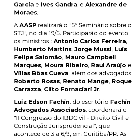
Garcia
e
Ives Gandra
, e
Alexandre de
Moraes
.
A
AASP
realizará o "5º Seminário sobre o
STJ", no dia 19/5. Participarão do evento
os ministros :
Antonio Carlos Ferreira
,
Humberto Martins
,
Jorge Mussi
,
Luis
Felipe Salomão
,
Mauro Campbell
Marques
,
Moura Ribeiro
,
Raul Araújo
e
Villas Bôas Cueva
, além dos advogados
Roberto Rosas
,
Renato Mange
,
Roque
Carrazza
,
Clito Fornaciari Jr
.
Luiz Edson Fachin
, do escritório
Fachin
Advogados Associados
, coordenará o
"II Congresso do IBDCivil - Direito Civil e
Construção Jurisprudencial", que
acontece de 3 a 6/9, em Curitiba/PR. As