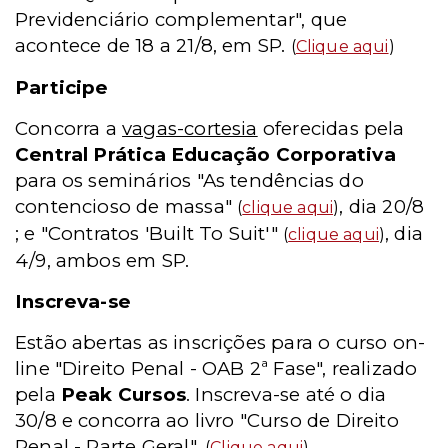
Previdenciário complementar", que
acontece de 18 a 21/8, em SP.
(
Clique aqui
)
Participe
Concorra a
vagas-cortesia
oferecidas pela
Central Prática Educação Corporativa
para os seminários "As tendências do
contencioso de massa"
, dia 20/8
(
clique aqui
)
; e "Contratos 'Built To Suit'"
, dia
(
clique aqui
)
4/9, ambos em SP.
Inscreva-se
Estão abertas as inscrições para o curso on-
line "Direito Penal - OAB 2ª Fase", realizado
pela
Peak Cursos
. Inscreva-se até o dia
30/8 e concorra ao livro "Curso de Direito
Penal - Parte Geral".
(
Clique aqui
)