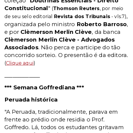
coleção "
Doutrinas Essenciais - Direito
Constitucional
"
(
Thomson Reuters
, por meio
,
de seu selo editorial
Revista dos Tribunais
- vls.7)
organizada pelo ministro
Roberto Barroso
,
e por
Clèmerson Merlin Clève
, da banca
Clèmerson Merlin Clève - Advogados
Associados
. Não perca e participe do tão
concorrido sorteio. O presentão é da editora.
(
Clique aqui
)
_____________
*** Semana Goffrediana ***
Peruada histórica
"A Peruada, tradicionalmente, parava em
frente ao prédio onde residia o Prof.
Goffredo. Lá, todos os estudantes gritavam