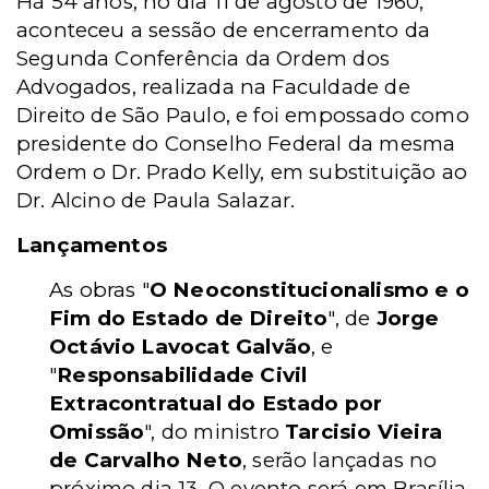
Há 54 anos, no dia 11 de agosto de 1960,
aconteceu a sessão de encerramento da
Segunda Conferência da Ordem dos
Advogados, realizada na Faculdade de
Direito de São Paulo, e foi empossado como
presidente do Conselho Federal da mesma
Ordem o Dr. Prado Kelly, em substituição ao
Dr. Alcino de Paula Salazar.
Lançamentos
As obras "
O Neoconstitucionalismo e o
Fim do Estado de Direito
", de
Jorge
Octávio Lavocat Galvão
, e
"
Responsabilidade Civil
Extracontratual do Estado por
Omissão
", do ministro
Tarcisio Vieira
de Carvalho Neto
, serão lançadas no
próximo dia 13. O evento será em Brasília,