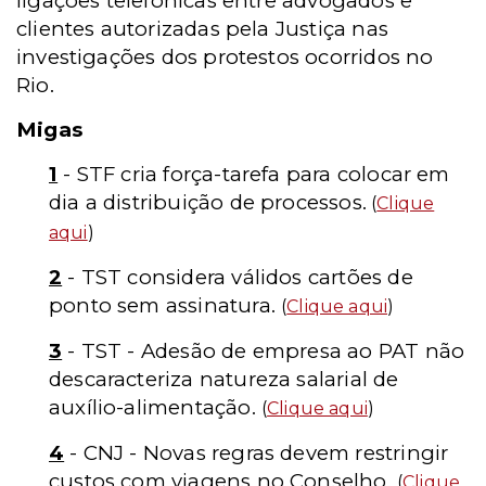
ligações telefônicas entre advogados e
clientes autorizadas pela Justiça nas
investigações dos protestos ocorridos no
Rio.
Migas
1
- STF cria força-tarefa para colocar em
dia a distribuição de processos.
(
Clique
aqui
)
2
- TST considera válidos cartões de
ponto sem assinatura.
(
Clique aqui
)
3
- TST - Adesão de empresa ao PAT não
descaracteriza natureza salarial de
auxílio-alimentação.
(
Clique aqui
)
4
- CNJ - Novas regras devem restringir
custos com viagens no Conselho.
(
Clique