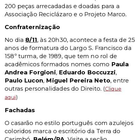
200 peças arrecadadas e doadas para a
Associação Reciclázaro e o Projeto Marco.
Confraternização
No dia
8/11
, às 20h30, acontece a festa de 25
anos de formatura do Largo S. Francisco da
158º turma, de 1989, que tem no rol de
acadêmicos formados nomes como
Paula
Andrea Forgioni
,
Eduardo Boccuzzi
,
Paulo Lucon
,
Miguel Pereira Neto
, entre
outras personalidades do Direito.
(
Clique
aqui
)
Fachadas
O casarão no estilo português com azulejos
coloridos marca o escritório da Terra do
Carimbó,
Belém/PA
. Visite a seção