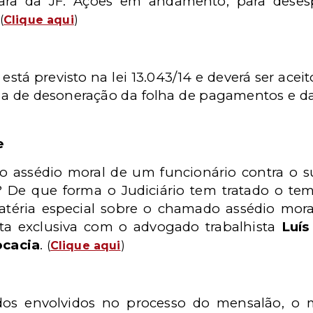
ara da JF. Ações em andamento, para desesp
(
Clique aqui
)
tá previsto na lei 13.043/14 e deverá ser aceit
nda de desoneração da folha de pagamentos e da 
e
 o assédio moral de um funcionário contra o s
 ? De que forma o Judiciário tem tratado o te
téria especial sobre o chamado assédio mora
sta exclusiva com o advogado trabalhista
Luís
ocacia
.
(
Clique aqui
)
os envolvidos no processo do mensalão, o mi