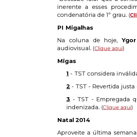
inerente a esses procedi
condenatória de 1º grau.
(
Cl
PI Migalhas
Na coluna de hoje,
Ygor
audiovisual.
(
Clique aqui
)
Migas
1
- TST considera inválid
2
- TST - Revertida just
3
- TST - Empregada qu
indenizada.
(
Clique aqui
)
Natal 2014
Aproveite a última semana 