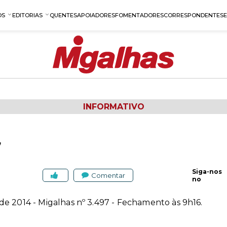
OS
EDITORIAS
QUENTES
APOIADORES
FOMENTADORES
CORRESPONDENTES
INFORMATIVO
7
Siga-nos
Comentar
no
e 2014 - Migalhas nº 3.497 - Fechamento às 9h16.