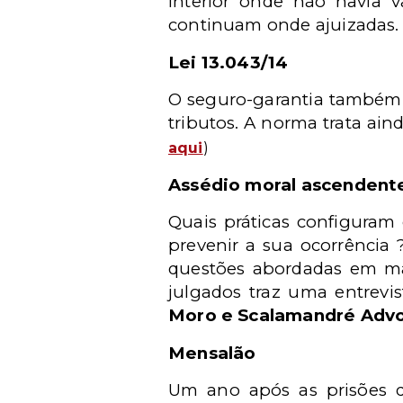
interior onde não havia v
continuam onde ajuizadas.
Lei 13.043/14
O seguro-garantia também es
tributos. A norma trata ai
aqui
)
Assédio moral ascendent
Quais práticas configuram
prevenir a sua ocorrência
questões abordadas em ma
julgados traz uma entrevi
Moro e Scalamandré Adv
Mensalão
Um ano após as prisões d