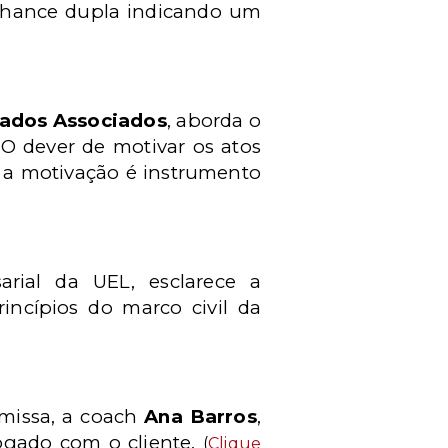
 chance dupla indicando um
gados Associados
, aborda o
"O dever de motivar os atos
e a motivação é instrumento
arial da UEL, esclarece a
ncípios do marco civil da
emissa, a coach
Ana Barros
,
ogado com o cliente.
(
Clique