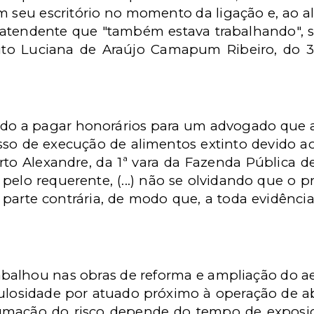
m seu escritório no momento da ligação e, ao a
atendente que "também estava trabalhando",
eito Luciana de Araújo Camapum Ribeiro, do 3º
ado a pagar honorários para um advogado que 
so de execução de alimentos extinto devido ao
rto Alexandre, da 1ª vara da Fazenda Pública de
pelo requerente, (...) não se olvidando que o p
parte contrária, de modo que, a toda evidência
abalhou nas obras de reforma e ampliação do a
culosidade por atuado próximo à operação de 
umação do risco depende do tempo de exposiçã