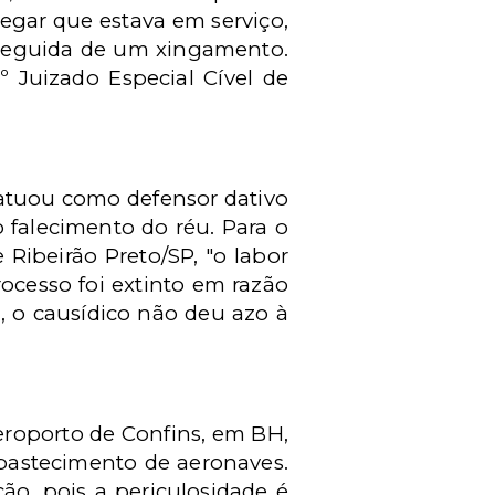
legar que estava em serviço,
 seguida de um xingamento.
 Juizado Especial Cível de
atuou como defensor dativo
 falecimento do réu. Para o
 Ribeirão Preto/SP, "o labor
rocesso foi extinto em razão
, o causídico não deu azo à
eroporto de Confins, em BH,
abastecimento de aeronaves.
o, pois a periculosidade é