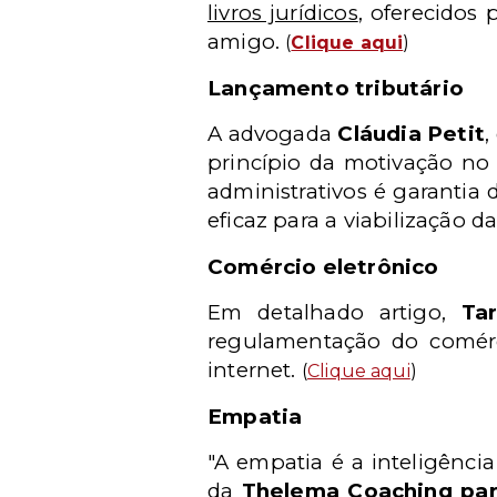
livros jurídicos
, oferecidos
amigo.
(
Clique aqui
)
Lançamento tributário
A advogada
Cláudia Petit
,
princípio da motivação no 
administrativos é garantia
eficaz para a viabilização d
Comércio eletrônico
Em detalhado artigo,
Tar
regulamentação do comérc
internet.
(
Clique aqui
)
Empatia
"A empatia é a inteligênci
da
Thelema Coaching pa