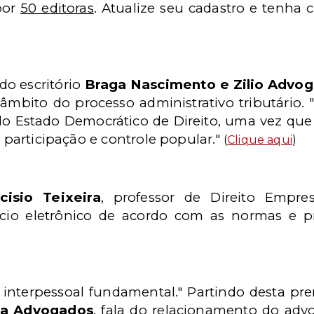
 por
50 editoras
. Atualize seu cadastro e tenha
 do escritório
Braga Nascimento e Zilio Advo
âmbito do processo administrativo tributário. 
 do Estado Democrático de Direito, uma vez qu
a participação e controle popular."
(
Clique aqui
)
cisio Teixeira
, professor de Direito Empres
io eletrônico de acordo com as normas e pri
a interpessoal fundamental." Partindo desta pr
ra Advogados
, fala do relacionamento do adv