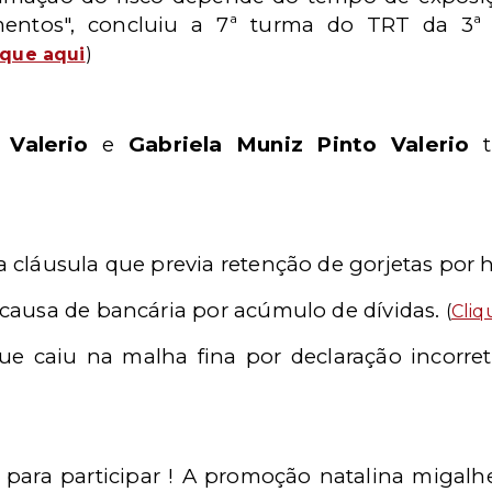
mentos", concluiu a 7ª turma do TRT da 3ª
ique aqui
)
 Valerio
e
Gabriela Muniz Pinto Valerio
t
a cláusula que previa retenção de gorjetas por 
a causa de bancária por acúmulo de dívidas.
(
Cliq
e caiu na malha fina por declaração incorre
para participar ! A promoção natalina migalhe