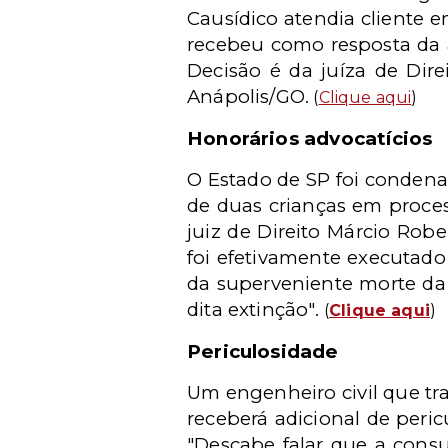
Causídico atendia cliente e
recebeu como resposta da 
Decisão é da juíza de Dir
Anápolis/GO.
(
Clique aqui
)
Honorários advocatícios
O Estado de SP foi conden
de duas crianças em proces
juiz de Direito Márcio Robe
foi efetivamente executado 
da superveniente morte da 
dita extinção".
(
Clique aqui
)
Periculosidade
Um engenheiro civil que tr
receberá adicional de peri
"Descabe falar que a cons