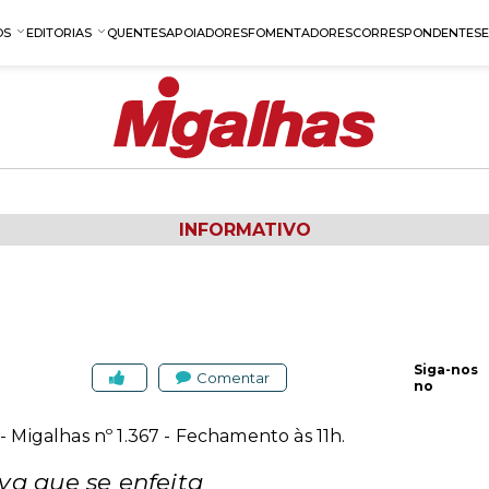
OS
EDITORIAS
QUENTES
APOIADORES
FOMENTADORES
CORRESPONDENTES
INFORMATIVO
Siga-nos
Comentar
no
- Migalhas nº 1.367 - Fechamento às 11h.
va que se enfeita