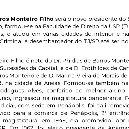
ros Monteiro Filho
será o novo presidente do ST
o, formou-se na Faculdade de Direito da USP (Tur
, e atuou em várias cidades do interior e na
a Criminal e desembargador do TJ/SP até ser n
iro Filho
é neto do Dr. Phidias de Barros Montei
 Sucessões da Capital, e de D. Erothildes de Car
s Monteiro e de D. Marina Vieira de Morais de 
8, na cidade de Areias. Formou-se também na
drigues Alves, conferido ao melhor aluno 
rso, ingressou na magistratura bandeirante. 
udicial, com sede em Penápolis, foi dali remov
ido para a comarca de Penápolis, 2ª entrânc
a magistratura, em 1949, era promovido, por
P. Em 1962, foi eleito presidente da Apama