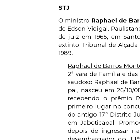
STJ
O ministro
Raphael de Bar
de Edson Vidigal. Paulistan
de juiz em 1965, em Santos
extinto Tribunal de Alçad
1989.
Raphael de Barros Monte
2ª vara de Família e das
saudoso Raphael de Barro
pai, nasceu em 26/10/0
recebendo o prêmio Ro
primeiro lugar no concu
do antigo 17º Distrito J
em Jaboticabal. Promov
depois de ingressar n
desembargador do TJ/S