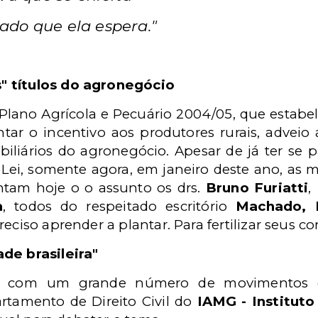
do que ela espera."
" títulos do agronegócio
 Plano Agrícola e Pecuário 2004/05, que estab
r o incentivo aos produtores rurais, adveio a
obiliários do agronegócio. Apesar de já ter s
Lei, somente agora, em janeiro deste ano, as m
tam hoje o o assunto os drs.
Bruno Furiatti
,
a
, todos do respeitado escritório
Machado, 
 preciso aprender a plantar. Para fertilizar seus
de brasileira"
ia com um grande número de movimentos
artamento de Direito Civil do
IAMG - Institut