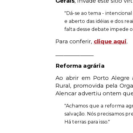
Gerais
, invade este sítio vi
"Dá-se ao tema - intencional
e aberto das idéias e dos rea
falta desse debate impede o
Para conferir,
clique aqui
.
______________
Reforma agrária
Ao abrir em Porto Alegre 
Rural, promovida pela Orga
Alencar advertiu ontem que 
"Achamos que a reforma agrá
salvação. Nós precisamos pr
Há terras para isso."