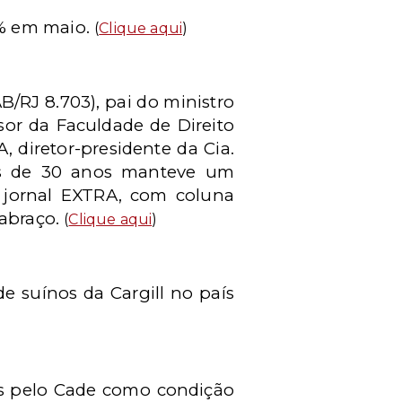
9% em maio.
(
Clique aqui
)
B/RJ 8.703), pai do ministro
ssor da Faculdade de Direito
 diretor-presidente da Cia.
is de 30 anos manteve um
o jornal EXTRA, com coluna
 abraço.
(
Clique aqui
)
e suínos da Cargill no país
os pelo Cade como condição