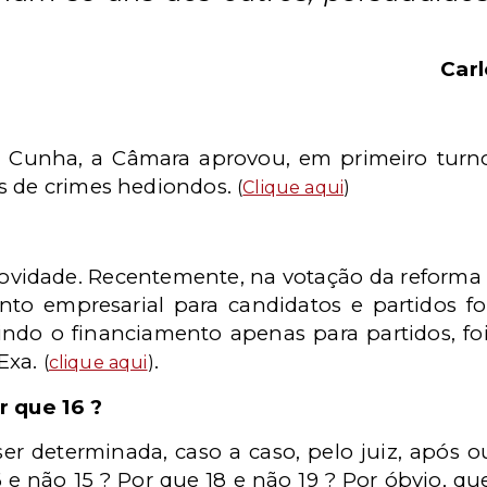
Car
Cunha, a Câmara aprovou, em primeiro turno
s de crimes hediondos.
(
Clique aqui
)
ovidade. Recentemente, na votação da reforma 
nto empresarial para candidatos e partidos f
do o financiamento apenas para partidos, foi
Exa.
.
(
clique aqui
)
r que 16 ?
er determinada, caso a caso, pelo juiz, após ou
16 e não 15 ? Por que 18 e não 19 ? Por óbvio, 