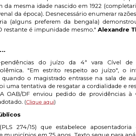
 da mesma idade nascido em 1922 (completar
enal da época). Desnecessário enumerar razõe
oria (alguns preferem da bengala) demonstr
 O restante é impunidade mesmo."
Alexandre Th
..
pendências do juízo da 4ª vara Cível de 
lêmica. "Em estrito respeito ao juízo", o i
 quando o magistrado entrasse na sala de au
foi uma tentativa de resgatar a cordialidade e res
. A OAB/DF enviou pedido de providências à
adotado.
(
Clique aqui
)
úblicos
PLS 274/15) que estabelece aposentadoria 
 e municípios em 75 anos. Texto segue para aná