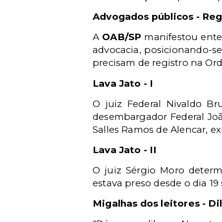
Advogados públicos - Regi
A
OAB/SP
manifestou ente
advocacia, posicionando-s
precisam de registro na Or
Lava Jato - I
O juiz Federal Nivaldo Br
desembargador Federal Joã
Salles Ramos de Alencar, e
Lava Jato - II
O juiz Sérgio Moro determ
estava preso desde o dia 1
Migalhas dos leitores - D