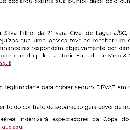
e declarou extinta sua punibilidade pelo cu
a Silva Filho, da 2ª vara Cível de Laguna/SC
 prejuízos que uma pessoa teve ao receber um
s financeiras respondem objetivamente por da
i patrocinado pelo escritório Furtado de Melo &
 aqui
)
em legitimidade para cobrar seguro DPVAT em 
to do contrato de separação gera dever de ind
érea indenizará espectadores da Copa do
lique aqui
)