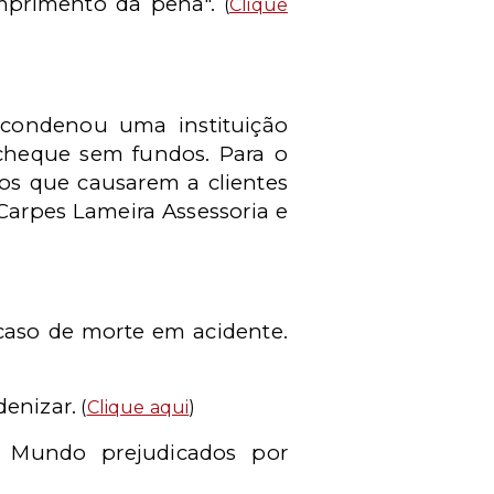
mprimento da pena".
(
Clique
, condenou uma instituição
 cheque sem fundos. Para o
nos que causarem a clientes
 Carpes Lameira Assessoria e
caso de morte em acidente.
enizar.
(
Clique aqui
)
 Mundo prejudicados por