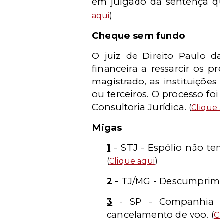
em julgado da sentença qu
aqui
)
Cheque sem fundo
O juiz de Direito Paulo d
financeira a ressarcir os
magistrado, as instituiçõe
ou terceiros. O processo fo
Consultoria Jurídica.
(
Clique
Migas
1
- STJ - Espólio não t
(
Clique aqui
)
2
-
TJ/MG - Descumprimen
3
- SP - Companhia a
cancelamento de voo.
(
C