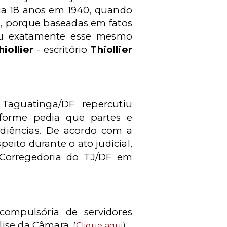
ia 18 anos em 1940, quando
s, porque baseadas em fatos
ou exatamente esse mesmo
iollier
- escritório
Thiollier
Taguatinga/DF repercutiu
nforme pedia que partes e
diências. De acordo com a
peito durante o ato judicial,
 Corregedoria do TJ/DF em
compulsória de servidores
lise da Câmara.
(
Clique aqui
)