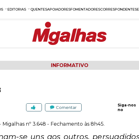
OS
EDITORIAS
QUENTES
APOIADORES
FOMENTADORES
CORRESPONDENTES
INFORMATIVO
8
Siga-nos
Comentar
no
 - Migalhas nº 3.648 - Fechamento às 8h45.
anam-se uns aos outros, persuadido