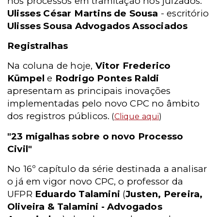
nos processos em tramitação nos juizados."
Ulisses César Martins de Sousa
- escritório
Ulisses Sousa Advogados Associados
Registralhas
Na coluna de hoje,
Vitor Frederico
Kümpel
e
Rodrigo Pontes Raldi
apresentam as principais inovações
implementadas pelo novo CPC no âmbito
dos registros públicos.
(
Clique aqui
)
"23 migalhas sobre o novo Processo
Civil"
No 16º capítulo da série destinada a analisar
o já em vigor novo CPC, o professor da
UFPR
Eduardo Talamini
(
Justen, Pereira,
Oliveira & Talamini - Advogados