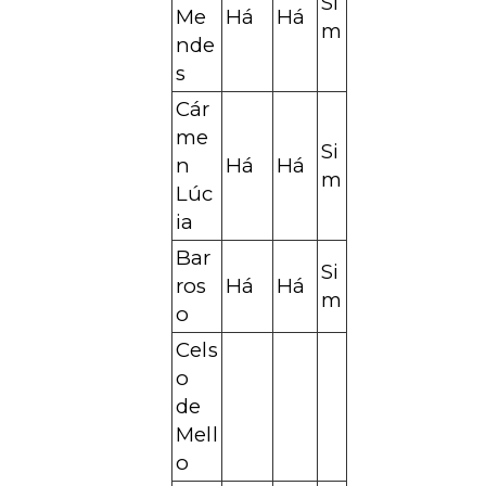
Si
Me
Há
Há
m
nde
s
Cár
me
Si
n
Há
Há
m
Lúc
ia
Bar
Si
ros
Há
Há
m
o
Cels
o
de
Mell
o