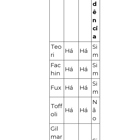
d
ê
n
ci
a
Teo
Si
Há
Há
ri
m
Fac
Si
Há
Há
hin
m
Si
Fux
Há
Há
m
N
Toff
Há
Há
ã
oli
o
Gil
mar