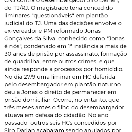
CNJ contra o desembargador Siro Darlan,
do TJ/RJ. O magistrado teria concedido
liminares "questionáveis" em plantão
judicial do TJ. Uma das decisões envolve o
ex-vereador e PM reformado Jonas
Gonçalves da Silva, conhecido como "Jonas
é nós", condenado em 1ª instância a mais de
30 anos de prisão por assassinato, formação
de quadrilha, entre outros crimes, e que
ainda responde a processos por homicídio.
No dia 27/9 uma liminar em HC deferida
pelo desembargador em plantão noturno
deu a Jonas o direito de permanecer em
prisão domiciliar. Ocorre, no entanto, que
três meses antes o filho do desembargador
atuava em defesa do cidadão. No ano
passado, outros seis HCs concedidos por
Siro Darlan acabaram sendo anulados por