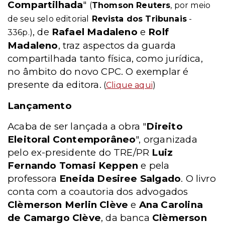
Compartilhada
"
(
Thomson Reuters
, por meio
de seu selo editorial
Revista dos Tribunais
-
, de
Rafael Madaleno
e
Rolf
336p.)
Madaleno
, traz aspectos da guarda
compartilhada tanto física, como jurídica,
no âmbito do novo CPC. O exemplar é
presente da editora.
(
Clique aqui
)
Lançamento
Acaba de ser lançada a obra "
Direito
Eleitoral Contemporâneo
", organizada
pelo ex-presidente do TRE/PR
Luiz
Fernando Tomasi Keppen
e pela
professora
Eneida Desiree Salgado
. O livro
conta com a coautoria dos advogados
Clèmerson Merlin Clève
e
Ana Carolina
de Camargo Clève
, da banca
Clèmerson