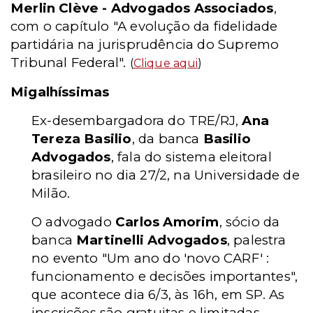
Merlin Clève - Advogados Associados
,
com o capítulo "A evolução da fidelidade
partidária na jurisprudência do Supremo
Tribunal Federal".
(
Clique aqui
)
Migalhíssimas
Ex-desembargadora do TRE/RJ,
Ana
Tereza Basilio
, da banca
Basilio
Advogados
, fala do sistema eleitoral
brasileiro no dia 27/2, na Universidade de
Milão.
O advogado
Carlos Amorim
, sócio da
banca
Martinelli Advogados
, palestra
no evento "Um ano do 'novo CARF' :
funcionamento e decisões importantes",
que acontece dia 6/3, às 16h, em SP. As
inscrições são gratuitas e limitadas.