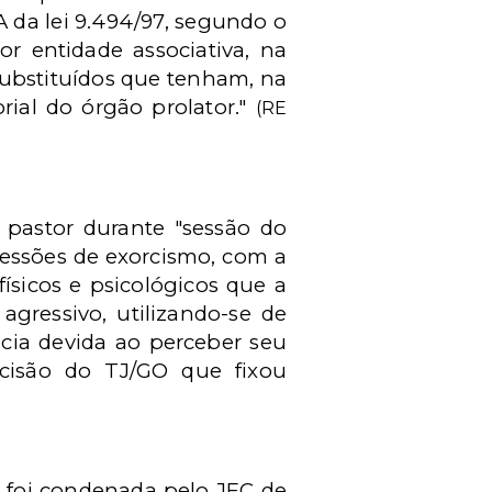
A da lei 9.494/97, segundo o
or entidade associativa, na
 substituídos que tenham, na
rial do órgão prolator."
(RE
 pastor durante "sessão do
 sessões de exorcismo, com a
ísicos e psicológicos que a
agressivo, utilizando-se de
ncia devida ao perceber seu
cisão do TJ/GO que fixou
i, foi condenada pelo JEC de