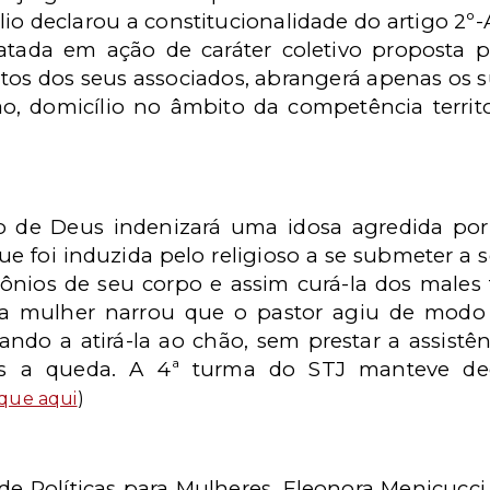
lio declarou a constitucionalidade do artigo 2º-
latada em ação de caráter coletivo proposta p
eitos dos seus associados, abrangerá apenas os
o, domicílio no âmbito da competência territo
no de Deus indenizará uma idosa agredida por
 que foi induzida pelo religioso a se submeter a
ônios de seu corpo e assim curá-la dos males f
, a mulher narrou que o pastor agiu de modo 
do a atirá-la ao chão, sem prestar a assistê
pós a queda. A 4ª turma do STJ manteve de
ique aqui
)
 de Políticas para Mulheres, Eleonora Menicucc