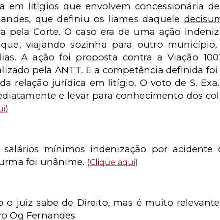
a em litígios que envolvem concessionária de 
nandes, que definiu os liames daquele
decisu
eira pela Corte. O caso era de uma ação indeni
ue, viajando sozinha para outro município,
ias. A ação foi proposta contra a Viação 1001
alizado pela ANTT. E a competência definida foi 
a relação jurídica em litígio. O voto de S. Exa
diatamente e levar para conhecimento dos col
ui
)
 salários mínimos indenização por acident
turma foi unânime.
(
Clique aqui
)
o juiz sabe de Direito, mas é muito relevante 
tro Og Fernandes