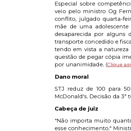
Especial sobre competênci
veio pelo ministro Og Fer
conflito, julgado quarta-f
mãe de uma adolescente q
desaparecida por alguns d
transporte concedido e fisc
tendo em vista a natureza d
questão de pegar cópia ime
por unanimidade.
(
Clique aq
Dano moral
STJ reduz de 100 para 50
McDonald's. Decisão da 3ª 
Cabeça de juiz
"Não importa muito quanto 
esse conhecimento." Minis