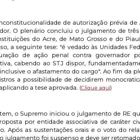
constitucionalidade de autorização prévia de 
dor. O plenário concluiu o julgamento de trê
nstituições do Acre, de Mato Grosso e do Pia
so, a seguinte tese: "é vedado às Unidades Fed
uração de ação penal contra governador 
lativa, cabendo ao STJ dispor, fundamentadame
inclusive o afastamento do cargo". Ao fim da p
istros a possibilidade de decidirem monocrati
 aplicando a tese aprovada.
(
Clique aqui
)
em, o Supremo iniciou o julgamento de RE que 
roposta por entidade associativa de caráter civ
o. Após as sustentações orais e o voto do relat
o julgamento foi suspenso e deve ser retomad