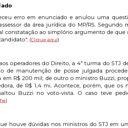
iado
eceu erro em enunciado e anulou uma questão
ssessor da área jurídica do MP/RS. Segundo mi
al constatação ao simplório argumento de que re
candidato".
(
Clique aqui
)
os operadores do Direito, a 4ª turma do STJ d
o de manutenção de posse julgada proceden
a em R$ 200 mil; de outro o ministro Buzzi, pro
dora, de R$ 1,4 mi. Acontece, porém, que os 
essaltou Buzzi no voto-vista. O caso teve ped
lhe
)
 que houve dúvidas nos ministros do STJ em um