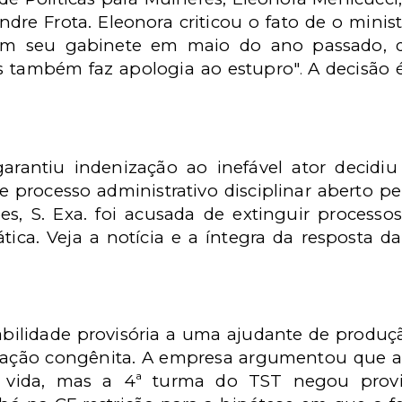
andre Frota. Eleonora criticou o fato de o min
a em seu gabinete em maio do ano passado, 
s também faz apologia ao estupro"
A decisão é
.
garantiu indenização ao inefável ator decidiu
de processo administrativo disciplinar aberto p
es, S. Exa. foi acusada de extinguir processo
ática. Veja a notícia e a íntegra da resposta d
bilidade provisória a uma ajudante de produção
ação congênita. A empresa argumentou que a 
 vida, mas a 4ª turma do TST negou prov