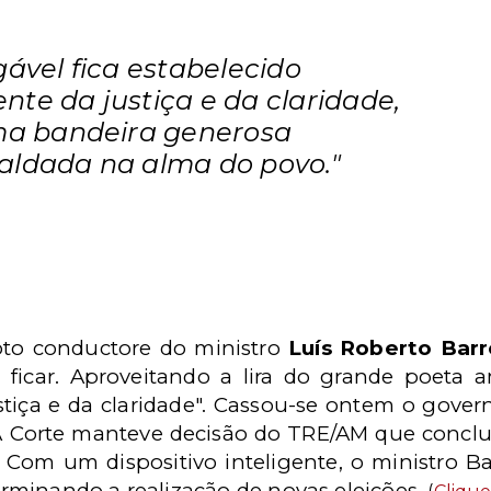
gável fica estabelecido
te da justiça e da claridade,
uma bandeira generosa
aldada na alma do povo."
voto conductore do ministro
Luís Roberto Bar
ficar. Aproveitando a lira do grande poeta 
iça e da claridade". Cassou-se ontem o gover
. A Corte manteve decisão do TRE/AM que concl
. Com um dispositivo inteligente, o ministro B
minando a realização de novas eleições.