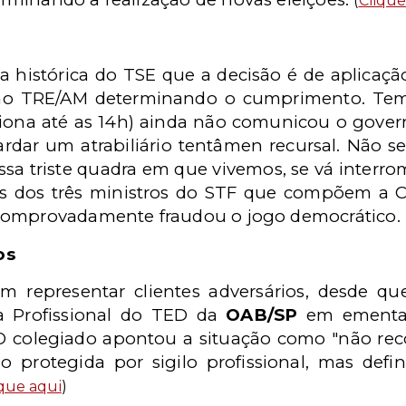
(
Clique
a histórica do TSE que a decisão é de aplicação
io ao TRE/AM determinando o cumprimento. Tem-
ciona até as 14h) ainda não comunicou o gover
rdar um atrabiliário tentâmen recursal. Não se 
ssa triste quadra em que vivemos, se vá interr
s dos três ministros do STF que compõem a Cor
comprovadamente fraudou o jogo democrático.
os
 representar clientes adversários, desde qu
ca Profissional do TED da
OAB/SP
em ementa 
O colegiado apontou a situação como "não rec
o protegida por sigilo profissional, mas def
ique aqui
)