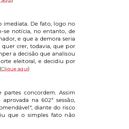
 aqui
)
 imediata. De fato, logo no
se notícia, no entanto, de
nador, e que a demora seria
quer crer, todavia, que por
omper a decisão que analisou
te eleitoral, e decidiu por
(
Clique aqui
)
e partes concordem. Assim
aprovada na 602ª sessão,
omendável", diante do risco
iniu que o simples fato não