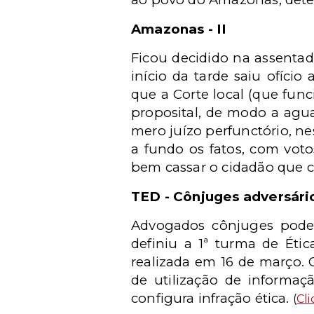
Amazonas - II
Ficou decidido na assentad
início da tarde saiu ofíc
que a Corte local (que fun
proposital, de modo a agua
mero juízo perfunctório, ne
a fundo os fatos, com voto
bem cassar o cidadão que 
TED - Cônjuges adversári
Advogados cônjuges podem
definiu a 1ª turma de Éti
realizada em 16 de março. 
de utilização de informaçã
configura infração ética.
(
Cl