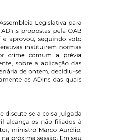
Assembleia Legislativa para
s ADIns propostas pela OAB
uí e aprovou, seguindo voto
erativas instituírem normas
por crime comum a prévia
nte, sobre a aplicação das
lenária de ontem, decidiu-se
camente as ADIns das quais
discute se a coisa julgada
il alcança os não filiados à
or, ministro Marco Aurélio,
o na próxima sessão. Em seu