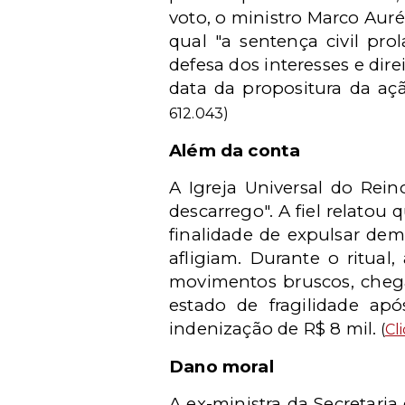
voto, o ministro Marco Auré
qual "a sentença civil pro
defesa dos interesses e dir
data da propositura da açã
612.043)
Além da conta
A Igreja Universal do Rei
descarrego". A fiel relatou
finalidade de expulsar dem
afligiam. Durante o ritual
movimentos bruscos, chegan
estado de fragilidade a
indenização de R$ 8 mil.
(
Cl
Dano moral
A ex-ministra da Secretaria