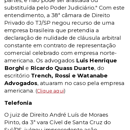
partes, e não pode ser afastada ou
substituída pelo Poder Judiciário." Com este
entendimento, a 38ª câmara de Direito
Privado do TJ/SP negou recurso de uma
empresa brasileira que pretendia a
declaração de nulidade de cláusula arbitral
constante em contrato de representação
comercial celebrado com empresa norte-
americana. Os advogados
Luis Henrique
Borghi
e
Ricardo Quass Duarte
, do
escritório
Trench, Rossi e Watanabe
Advogados
, atuaram no caso pela empresa
americana
. (
Clique aqui
)
Telefonia
O juiz de Direito André Luís de Moraes
Pinto, da 3ª vara Cível de Santa Cruz do
Sul/RS, julgou improcedente ação