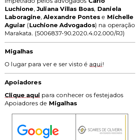
impetrado pelos advogados
Carlo
Luchione
,
Juliana Villas Boas
,
Daniela
Laboragine
,
Alexandre Pontes
e
Michelle
Aguiar
(
Luchione Advogados
) na operação
Marakata.
(5006837-90.2020.4.02.000/RJ)
Migalhas
O lugar para ver e ser visto é
aqui
!
Apoiadores
Clique aqui
para conhecer os festejados
Apoiadores de
Migalhas