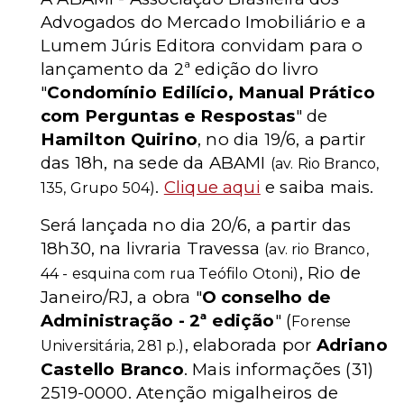
Advogados do Mercado Imobiliário e a
Lumem Júris Editora convidam para o
lançamento da 2ª edição do livro
"
Condomínio Edilício, Manual Prático
com Perguntas e Respostas
" de
Hamilton Quirino
, no dia 19/6, a partir
das 18h, na sede da ABAMI
(av. Rio Branco,
.
Clique aqui
e saiba mais.
135, Grupo 504)
Será lançada no dia 20/6, a partir das
18h30, na livraria Travessa
(av. rio Branco,
, Rio de
44 - esquina com rua Teófilo Otoni)
Janeiro/RJ, a obra "
O conselho de
Administração - 2ª edição
" (
Forense
, elaborada por
Adriano
Universitária, 281 p.)
Castello Branco
. Mais informações (31)
2519-0000. Atenção migalheiros de