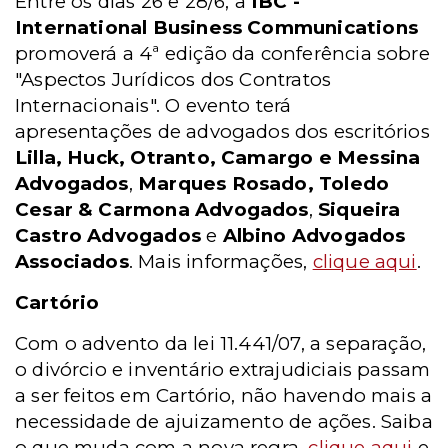
Entre os dias 26 e 28/6, a
IBC -
International Business Communications
promoverá a 4ª edição da conferência sobre
"Aspectos Jurídicos dos Contratos
Internacionais". O evento terá
apresentações de advogados dos escritórios
Lilla, Huck, Otranto, Camargo e Messina
Advogados
,
Marques Rosado, Toledo
Cesar & Carmona Advogados
,
Siqueira
Castro Advogados
e
Albino Advogados
Associados
. Mais informações,
clique aqui
.
Cartório
Com o advento da lei 11.441/07, a separação,
o divórcio e inventário extrajudiciais passam
a ser feitos em Cartório, não havendo mais a
necessidade de ajuizamento de ações. Saiba
o que muda com a nova regra,
clique aqui
e