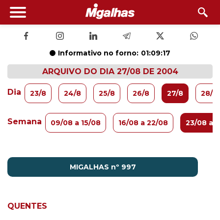
Informativo no forno:
01:09:17
ARQUIVO DO DIA 27/08 DE 2004
Dia
23/8
24/8
25/8
26/8
27/8
28/8
Semana
09/08 a 15/08
16/08 a 22/08
23/08 a 
MIGALHAS nº 997
QUENTES