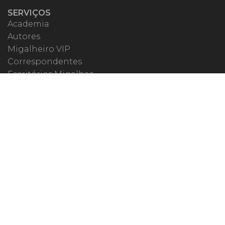
SERVIÇOS
Academia
Autores
Migalheiro VIP
Correspondentes
Escritórios Migalhas
Eventos Migalhas
Livraria
Precatórios
Webinar
ESPECIAIS
#covid19
dr. Pintassilgo
Lula Fala
Vazamentos Lava Jato