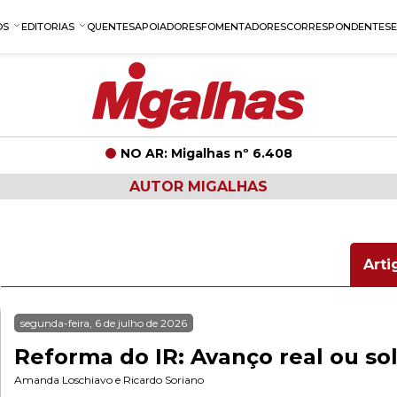
OS
EDITORIAS
QUENTES
APOIADORES
FOMENTADORES
CORRESPONDENTES
NO AR: Migalhas nº 6.408
AUTOR MIGALHAS
Arti
segunda-feira, 6 de julho de 2026
Reforma do IR: Avanço real ou so
Amanda Loschiavo
e
Ricardo Soriano