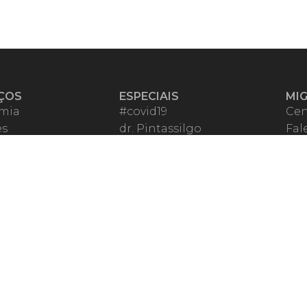
ÇOS
ESPECIAIS
MI
mia
#covid19
Cen
es
dr. Pintassilgo
Fal
eiro VIP
Lula Fala
Apo
spondentes
Vazamentos Lava Jato
Fom
órios Migalhas
Per
os Migalhas
Ter
a
Qu
órios
ar