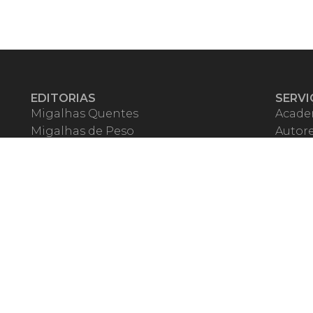
EDITORIAS
SERVI
Migalhas Quentes
Acade
Migalhas de Peso
Autor
Colunas
Migalh
Migalhas Amanhecidas
Corre
Agenda
Escrit
Mercado de Trabalho
Event
Migalhas dos Leitores
Livrari
Pílulas
Precat
TV Migalhas
Webin
Migalhas Literárias
Dicionário de Péssimas Expressões