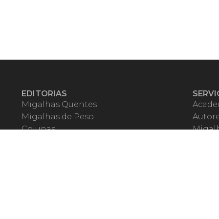
EDITORIAS
SERVI
Migalhas Quentes
Acade
Migalhas de Peso
Autor
Colunas
Migalh
Migalhas Amanhecidas
Corre
Agenda
Escrit
Mercado de Trabalho
Event
Migalhas dos Leitores
Livrari
Pílulas
Precat
TV Migalhas
Webin
Migalhas Literárias