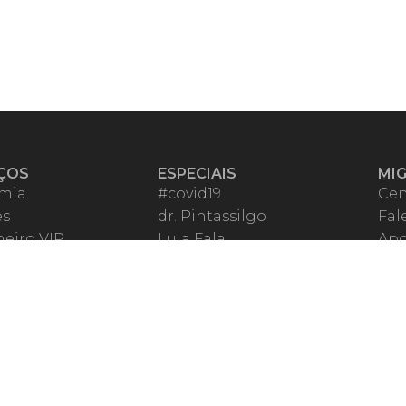
ÇOS
ESPECIAIS
MI
mia
#covid19
Cen
es
dr. Pintassilgo
Fal
eiro VIP
Lula Fala
Apo
spondentes
Vazamentos Lava Jato
Fom
órios Migalhas
Per
os Migalhas
Ter
a
Qu
órios
ar