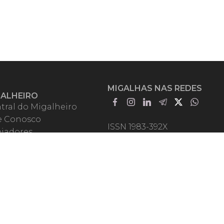
MIGALHAS NAS REDES
GALHEIRO
tral do Migalheiro
e Conosco
ISSN 1983-392X
iadores
entadores
guntas Frequentes
mos de Uso
em Somos