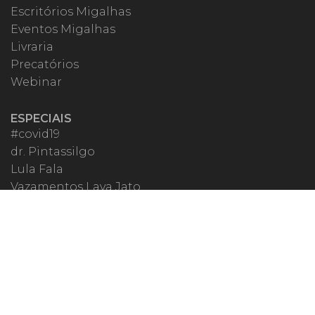
Escritórios Migalhas
Eventos Migalhas
Livraria
Precatórios
Webinar
ESPECIAIS
#covid19
dr. Pintassilgo
Lula Fala
Vazamentos Lava Jato
MIGALHEIRO
Central do Migalheiro
Fale Conosco
Apoiadores
Fomentadores
Perguntas Frequentes