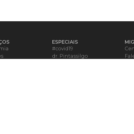
ÇOS
ESPECIAIS
MI
mia
#covid19
Cen
es
dr. Pintassilgo
Fal
eiro VIP
Lula Fala
Apo
spondentes
Vazamentos Lava Jato
Fom
órios Migalhas
Per
os Migalhas
Ter
a
Qu
órios
ar