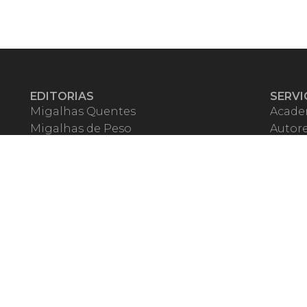
EDITORIAS
SERVI
Migalhas Quentes
Acade
Migalhas de Peso
Autor
Colunas
Migalh
Migalhas Amanhecidas
Corre
Agenda
Escrit
Mercado de Trabalho
Event
Migalhas dos Leitores
Livrari
Pílulas
Precat
TV Migalhas
Webin
Migalhas Literárias
Dicionário de Péssimas Expressões