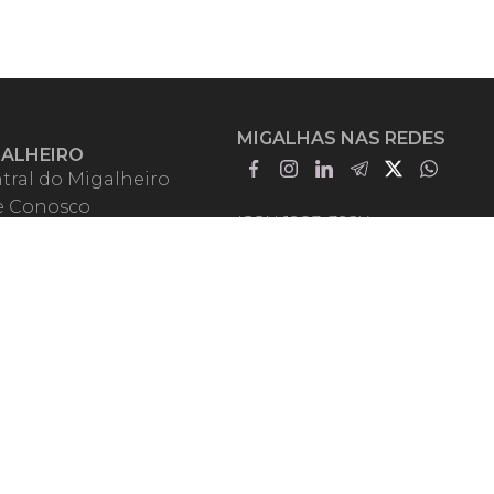
MIGALHAS NAS REDES
GALHEIRO
tral do Migalheiro
e Conosco
ISSN 1983-392X
iadores
entadores
guntas Frequentes
mos de Uso
em Somos