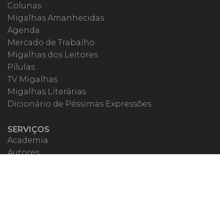
Colunas
Migalhas Amanhecidas
Agenda
Mercado de Trabalho
Migalhas dos Leitores
Pílulas
TV Migalhas
Migalhas Literárias
Dicionário de Péssimas Expressões
SERVIÇOS
Academia
Autores
Migalheiro VIP
Correspondentes
Escritórios Migalhas
Eventos Migalhas
Livraria