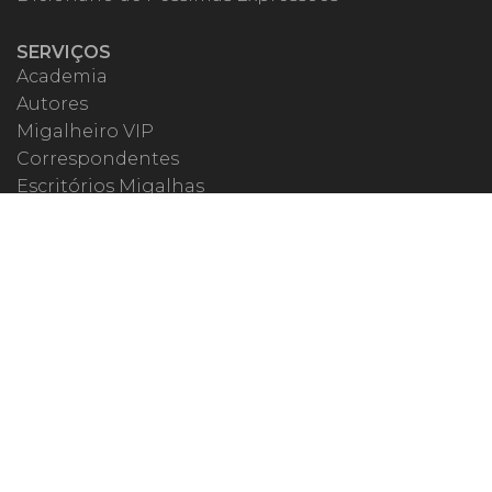
SERVIÇOS
Academia
Autores
Migalheiro VIP
Correspondentes
Escritórios Migalhas
Eventos Migalhas
Livraria
Precatórios
Webinar
ESPECIAIS
#covid19
dr. Pintassilgo
Lula Fala
Vazamentos Lava Jato